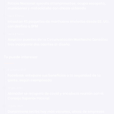
Policía Nacional ejecuta allanamientos; ocupa escopeta,
municiones y motocicleta con chasis alterado
Hace 8 horas
Incautan 41 paquetes de marihuana enviados desde EE. UU.
con destino a SFM
Hace 8 horas
Amplían puentes de la Circunvalación Machacho González
tras incorporar dos carriles al diseño
Te puede interesar
5 octubre 2021
Facebook antepone sus beneficios a la seguridad de la
gente, según exempleada
10 julio 2023
Abinader se recupera de covid y encabeza reunión con el
Consejo Superior Policial
11 junio 2021
Dominicana recibe hoy más vacunas, ahora de empresas