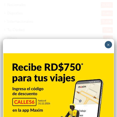
Nacionales
14.567
Deportes
11.494
Internacionales
10.846
Tu Ciudad
7.546
Cibao
7.109
×
Política
5.599
Entretenimiento
5.513
New York
2.649
Opinión
1.877
Videos
1.871
Economía
926
Salud
503
Saludable
367
Mi Espacio
280