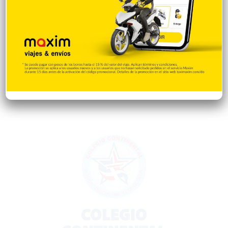
Encuestas
97
Tecnologia
65
Desde la matica
60
Policiales 56
55
Curiosidades
15
Gente056
4