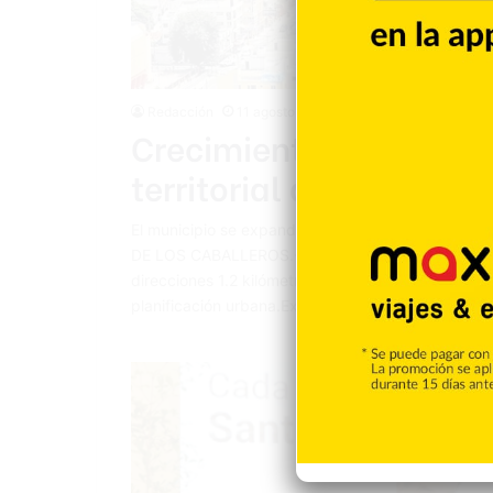
Redacción
11 agosto 2025
Crecimiento urbano es
territorial de Santiago
El municipio se expande anualmente en diversas 
DE LOS CABALLEROS.- El municipio de Santiago d
direcciones 1.2 kilómetros cuadrados, con un crec
planificación urbana.Expertos indican que hay dos