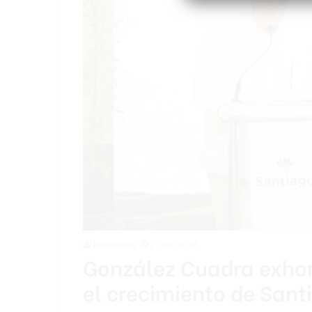
Redacción
2 junio 2025
González Cuadra exhor
el crecimiento de Sant