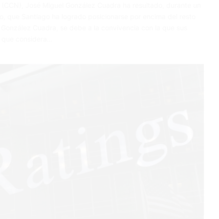
l (CCN), José Miguel González Cuadra ha resultado, durante un
o, que Santiago ha logrado posicionarse por encima del resto
ó González Cuadra, se debe a la convivencia con la que sus
r que considera…