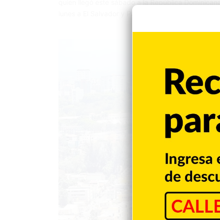
quien llegó este sábado a la República Dominicana,
lunes a El Salvador y Panamá. Kast…