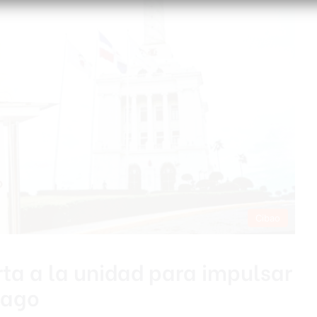
Cibao
ta a la unidad para impulsar
iago