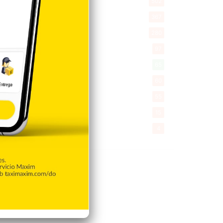
Salud
502
Saludable
367
Mi Espacio
280
Encuestas
97
Tecnologia
65
Desde la matica
60
Policiales 56
55
Curiosidades
15
Gente056
4