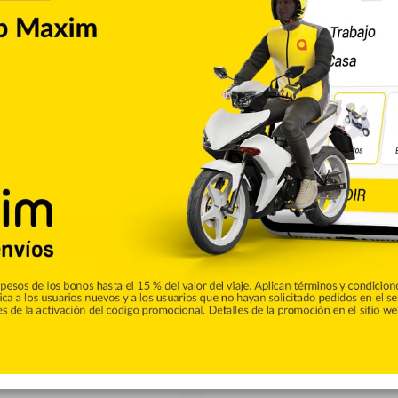
Cibao
 desafío ordenamiento
direcciones alrededor de 1.2 kilómetros cuadrados SANTIAGO
e los Caballeros se expande anualmente en diversas
imiento que representa un desafío a la modernización y
 vectores de crecimiento de la huella urbana de la ciudad…