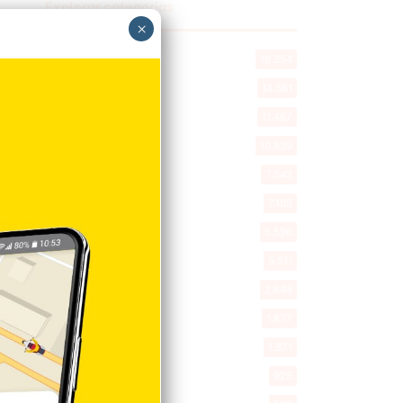
Explorar categorias
×
Destacada
16.354
Nacionales
14.561
Deportes
11.487
Internacionales
10.839
Tu Ciudad
7.542
Cibao
7.105
Política
5.596
Entretenimiento
5.511
New York
2.648
Opinión
1.877
Videos
1.871
Economía
925