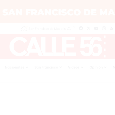
℃
25
Facebook
X
YouTube
Inst
San Francisco de Macoris
Nacionales
San Francisco
Videos
Opinión
M