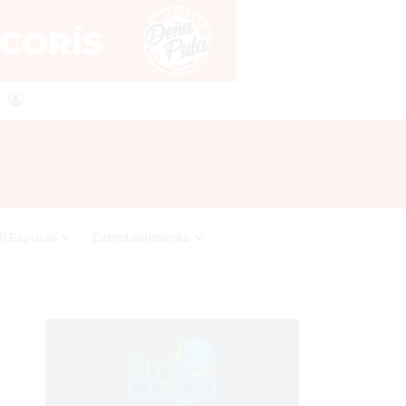
agram
RSS
Acceso
i Espacio
Entretenimiento