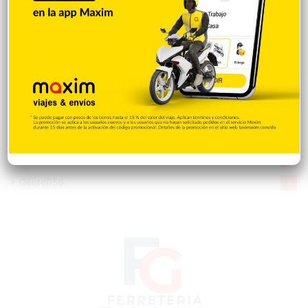
Salud
503
Saludable
367
Mi Espacio
280
Encuestas
97
Tecnologia
65
Desde la matica
60
Policiales 56
55
Curiosidades
15
Gente056
4