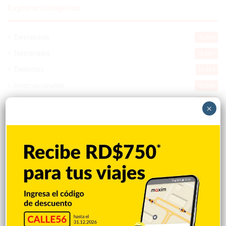
Explorar categorias
Destacada
16.360
Nacionales
14.567
Deportes
11.494
Internacionales
10.846
Tu Ciudad
7.546
×
Cibao
7.109
Política
5.599
Entretenimiento
5.513
New York
2.649
Opinión
1.877
Videos
1.871
Economía
926