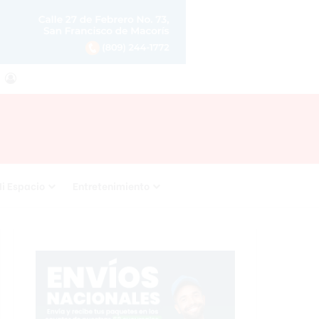
agram
RSS
Acceso
i Espacio
Entretenimiento