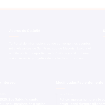
Acerca de Calle56
S
Tu Portal de Información, donde convergen los eventos
más relevantes de San Francisco de Macorís. Explora el
ámbito político, deportivo, económico y social con una
visión imparcial y objetiva de los hechos noticiosos.
 interesar
Modificadas Recientemente
 2025
Hace 7 horas
2025: Zoe Saldaña canta
Policía apresa hombre y le 
o!» en su nominación a mejor
arma ilegal durante allanam