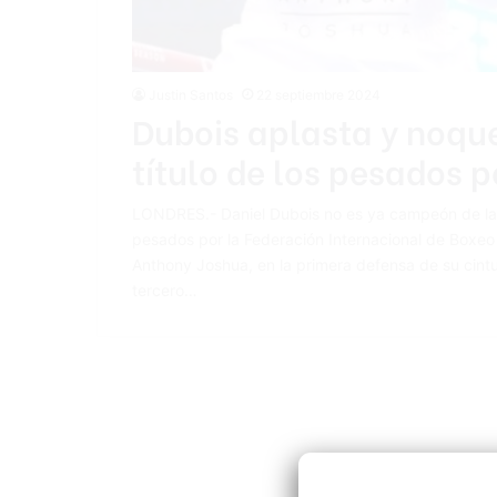
Justin Santos
22 septiembre 2024
Dubois aplasta y noque
título de los pesados po
LONDRES.- Daniel Dubois no es ya campeón de la m
pesados por la Federación Internacional de Boxeo 
Anthony Joshua, en la primera defensa de su cintur
tercero…