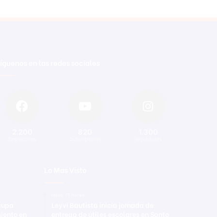
íguenos en las redes sociales
2.200
820
1.300
Seguidores
Suscriptores
Seguidores
Lo Mas Visto
Hace 11 horas
ocupa
Leyvi Bautista inicia jornada de
iento en
entrega de útiles escolares en Santo