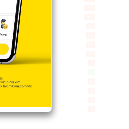
Opinión
1.877
Videos
1.871
Economía
925
Salud
502
Saludable
367
Mi Espacio
280
Encuestas
97
Tecnologia
65
Desde la matica
60
Policiales 56
55
Curiosidades
15
Gente056
4