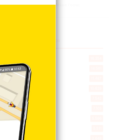
Hace 7 horas
Explorar categorias
Destacada
16.354
Nacionales
14.561
Deportes
11.487
Internacionales
10.839
Tu Ciudad
7.542
Cibao
7.105
Política
5.596
Entretenimiento
5.511
New York
2.648