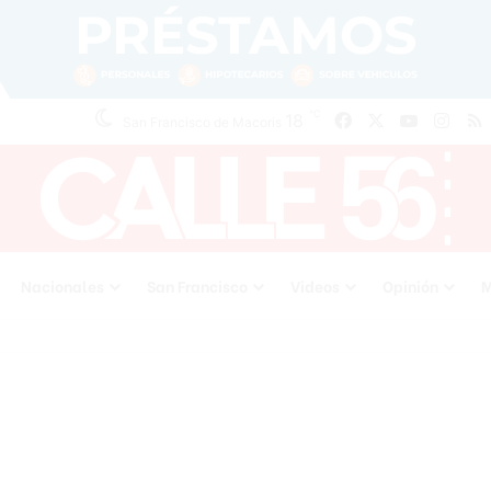
℃
18
Facebook
X
YouTube
Inst
San Francisco de Macoris
Nacionales
San Francisco
Videos
Opinión
M