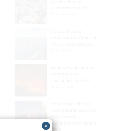
precios de útiles
escolares en la RD
Hace 6 horas
Irán condiciona
reapertura de Ormuz al
fin de amenazas EEUU
Hace 6 horas
Donald Trump culpa a
Canadá de los
incendios forestales
Hace 7 horas
Banreservas obtiene
siete galardones en los
Effie Awards
República Dominicana
×
2026