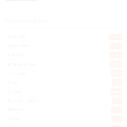
Explorar categorias
Destacada
16.354
Nacionales
14.561
Deportes
11.487
Internacionales
10.839
Tu Ciudad
7.542
Cibao
7.105
Política
5.596
Entretenimiento
5.511
New York
2.648
Opinión
1.877