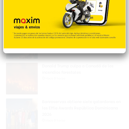
escolares en la RD
Hace 9 horas
Irán condiciona reapertura de Ormuz al fin
de amenazas EEUU
Hace 9 horas
Donald Trump culpa a Canadá de los
incendios forestales
Hace 9 horas
Banreservas obtiene siete galardones en
los Effie Awards República Dominicana
2026
Hace 9 horas