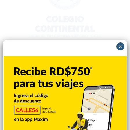
×
Popular
Reciente
Comentarios
Mejía defiende consenso PRM para
escoger secretario general
Hace 9 horas
Padres denuncian alza precios de útiles