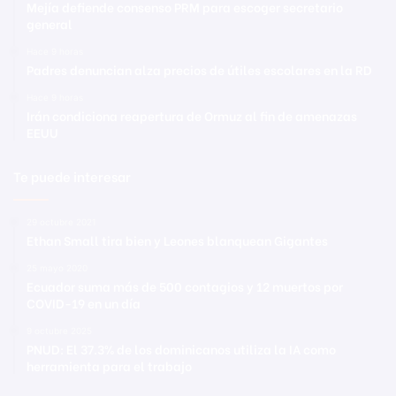
Mejía defiende consenso PRM para escoger secretario
general
Hace 9 horas
Padres denuncian alza precios de útiles escolares en la RD
Hace 9 horas
Irán condiciona reapertura de Ormuz al fin de amenazas
EEUU
Te puede interesar
29 octubre 2021
Ethan Small tira bien y Leones blanquean Gigantes
25 mayo 2020
Ecuador suma más de 500 contagios y 12 muertos por
COVID-19 en un día
9 octubre 2025
PNUD: El 37.3% de los dominicanos utiliza la IA como
herramienta para el trabajo