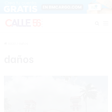
Buscar
M
Inicio
/
daños
daños