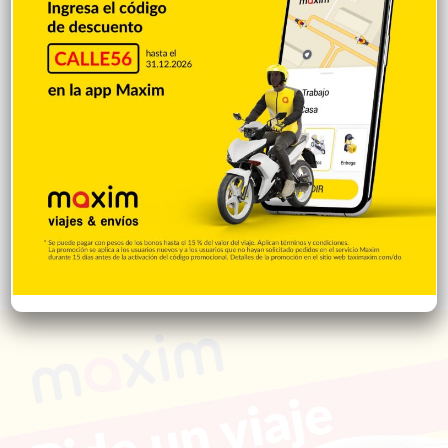
Salud
503
Saludable
367
Mi Espacio
280
Encuestas
97
Tecnologia
65
Desde la matica
60
Policiales 56
55
Curiosidades
15
Gente056
4