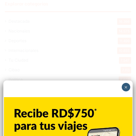
Explorar categorias
Destacada
16.366
Nacionales
14.575
Deportes
11.499
Internacionales
10.855
Tu Ciudad
7.547
Cibao
7.113
Política
5.603
×
Entretenimiento
5.516
New York
2.650
Opinión
1.877
Videos
1.871
Economía
928