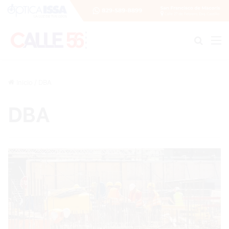
Buscar
M
Inicio
/
DBA
DBA