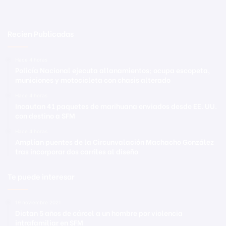
Recien Publicadas
Hace 4 horas
Policía Nacional ejecuta allanamientos; ocupa escopeta,
municiones y motocicleta con chasis alterado
Hace 4 horas
Incautan 41 paquetes de marihuana enviados desde EE. UU.
con destino a SFM
Hace 4 horas
Amplían puentes de la Circunvalación Machacho González
tras incorporar dos carriles al diseño
Te puede interesar
19 noviembre 2021
Dictan 5 años de cárcel a un hombre por violencia
intrafamiliar en SFM