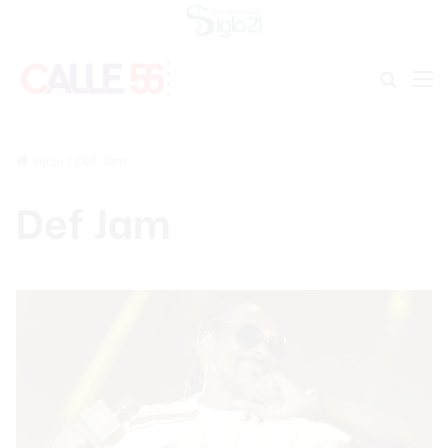
Buscar
M
Inicio
/
Def Jam
Def Jam