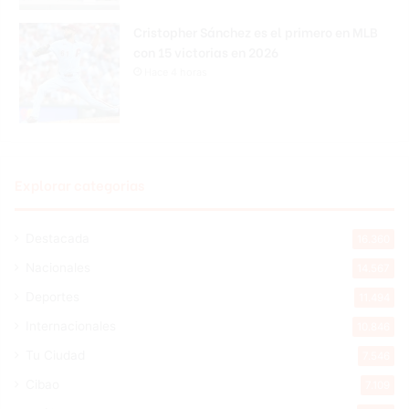
Cristopher Sánchez es el primero en MLB
con 15 victorias en 2026
Hace 4 horas
Explorar categorias
Destacada
16.360
Nacionales
14.567
Deportes
11.494
Internacionales
10.846
Tu Ciudad
7.546
Cibao
7.109