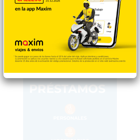
Gente056
4