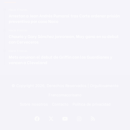
Hace 4 horas
Arrestan a Jean Andrés Pumarol tras Corte ordenar prisión
preventiva por caso Naco
Hace 4 horas
Chourio y Gary Sánchez jonronean, May gana en su debut
con Cerveceros
Hace 5 horas
Mets arruinan el debut de Griffin con los Guardianes y
vencen a Cleveland
© Copyright 2026, Derechos Reservados | Orgullosamente
Francomacorisano
Sobre nosotros
Contacto
Política de privacidad
Facebook
X
YouTube
Instagram
RSS