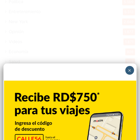
Política
5.599
Entretenimiento
5.513
New York
2.649
Opinión
1.877
Videos
1.871
Economía
926
Salud
503
×
Saludable
367
Mi Espacio
280
Encuestas
97
Tecnologia
65
Desde la matica
60
Policiales 56
55
Curiosidades
15