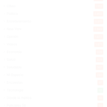
Cibao
7.113
Política
5.602
Entretenimiento
5.515
New York
2.649
Opinión
1.877
Videos
1.871
Economía
928
Salud
503
Saludable
367
Mi Espacio
280
Encuestas
97
Tecnologia
65
Desde la matica
60
Policiales 56
55