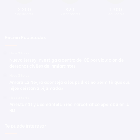
2.200
820
1.300
Seguidores
Suscriptores
Seguidores
Recien Publicadas
Hace 3 horas
Nueva Jersey investiga a centro de ICE por violación de
derechos civiles de inmigrantes
Hace 3 horas
Amara La Negra aconseja a los padres no permitir que sus
hijos asistan a pijamadas
Hace 3 horas
Arrestan 11 y desmantelan red narcotráfico operaba en la
RD
Te puede interesar