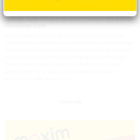
Redacción
28 junio 2026
Policía ultima a cuatro miembros de la
banda “Los Chuky de Los Frailes” en Santo
Domingo Este
SANTO DOMINGO ESTE.- El vocero de la Policía Nacional,
Diego Pesqueira, informó que cuatro presuntos integrantes de
la banda delictiva “Los Chuky de Los Frailes” fueron ultimados
después de enfrentar a tiros a dos patrullas de la Dirección
Central de Investigación (Dicrim) en Brisa del Este, Santo
Domingo Este. De acuerdo con la institución, los cuatro
fallecidos son Eliam Roques Ruiz,…
Cargar más