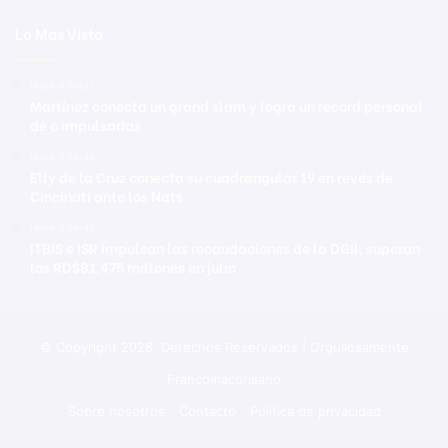
Lo Mas Visto
Hace 4 horas
Martínez conecta un grand slam y logra un récord personal
de 6 impulsadas
Hace 4 horas
Elly de la Cruz conecta su cuadrangular 19 en revés de
Cincinati ante los Nats
Hace 4 horas
ITBIS e ISR impulsan las recaudaciones de la DGII; superan
los RD$81,475 millones en julio
© Copyright 2026, Derechos Reservados | Orgullosamente
Francomacorisano
Sobre nosotros
Contacto
Política de privacidad