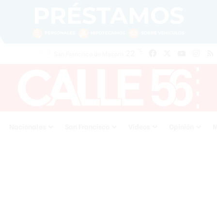
℃
22
Facebook
X
YouTube
Inst
San Francisco de Macoris
Nacionales
San Francisco
Videos
Opinión
M