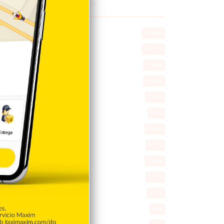
Explorar categorias
Destacada
16.366
Nacionales
14.572
Deportes
11.498
Internacionales
10.851
Tu Ciudad
7.547
Cibao
7.113
Política
5.602
Entretenimiento
5.515
New York
2.649
Opinión
1.877
Videos
1.871
Economía
928