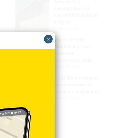
Arrestan 11 y
desmantelan red
narcotráfico operaba
en la RD
Hace 5 horas
×
Muerte de Niño
Castillo enlutece
sociedad
francomacorisana
Hace 5 horas
EEUU: Trump asegura
que guerra con Irán
terminará muy pronto
Hace 5 horas