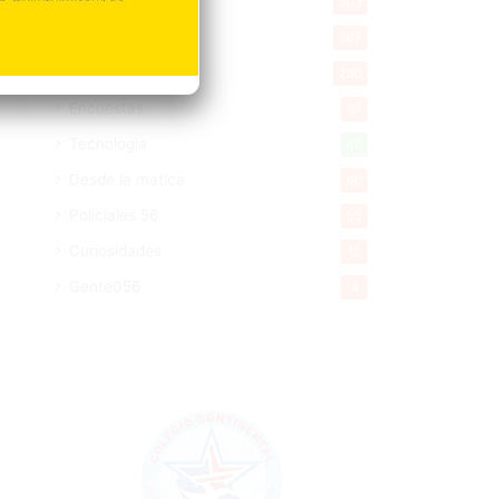
Salud
503
Saludable
367
Mi Espacio
280
Encuestas
97
Tecnologia
65
Desde la matica
60
Policiales 56
55
Curiosidades
15
Gente056
4