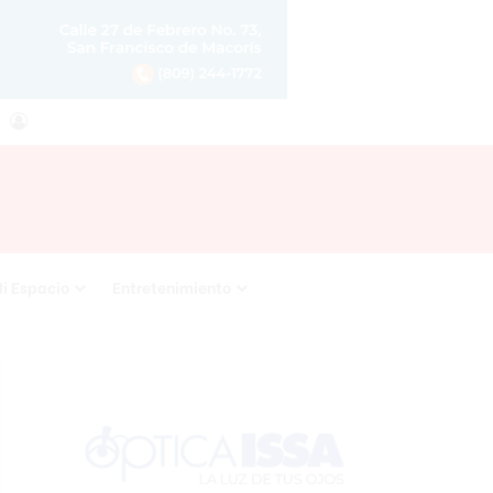
agram
RSS
Acceso
i Espacio
Entretenimiento