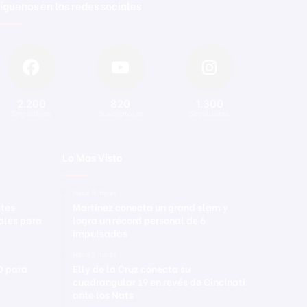
íguenos en las redes sociales
2.200
820
1.300
Seguidores
Suscriptores
Seguidores
Lo Mas Visto
Hace 5 horas
ates
Martínez conecta un grand slam y
uales para
logra un récord personal de 6
impulsadas
Hace 5 horas
D para
Elly de la Cruz conecta su
cuadrangular 19 en revés de Cincinati
ante los Nats