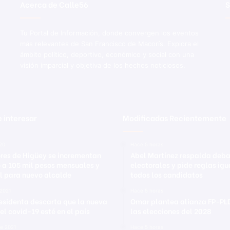
Acerca de Calle56
S
Tu Portal de Información, donde convergen los eventos
más relevantes de San Francisco de Macorís. Explora el
ámbito político, deportivo, económico y social con una
visión imparcial y objetiva de los hechos noticiosos.
 interesar
Modificadas Recientemente
020
Hace 5 horas
res de Higüey se incrementan
Abel Martínez respalda deb
o a 105 mil pesos mensuales y
electorales y pide reglas ig
l para nuevo alcalde
todos los candidatos
 2021
Hace 5 horas
esidenta descarta que la nueva
Omar plantea alianza FP-PL
el covid-19 esté en el país
las elecciones del 2028
re 2021
Hace 5 horas