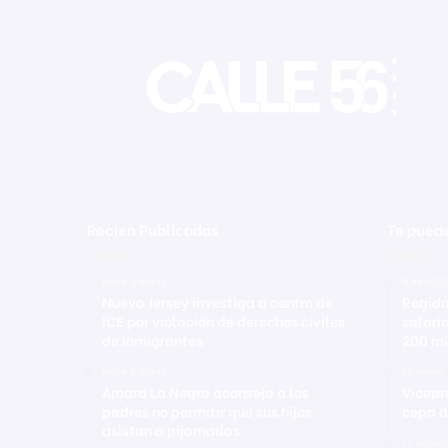
Recien Publicadas
Te puede
Hace 5 horas
9 abril 2
Nueva Jersey investiga a centro de
Regido
ICE por violación de derechos civiles
salari
de inmigrantes
200 mi
Hace 5 horas
12 enero
Amara La Negra aconseja a los
Vicepr
padres no permitir que sus hijos
cepa d
asistan a pijamadas
17 octub