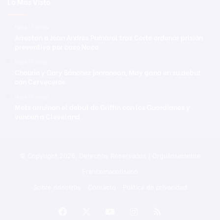
Lo Mas Visto
Hace 17 horas
Arrestan a Jean Andrés Pumarol tras Corte ordenar prisión
preventiva por caso Naco
Hace 17 horas
Chourio y Gary Sánchez jonronean, May gana en su debut
con Cerveceros
Hace 17 horas
Mets arruinan el debut de Griffin con los Guardianes y
vencen a Cleveland
© Copyright 2026, Derechos Reservados | Orgullosamente
Francomacorisano
Sobre nosotros
Contacto
Política de privacidad
Facebook
X
YouTube
Instagram
RSS