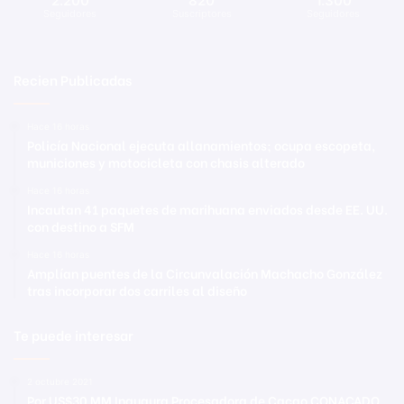
2.200
820
1.300
Seguidores
Suscriptores
Seguidores
Recien Publicadas
Hace 16 horas
Policía Nacional ejecuta allanamientos; ocupa escopeta,
municiones y motocicleta con chasis alterado
Hace 16 horas
Incautan 41 paquetes de marihuana enviados desde EE. UU.
con destino a SFM
Hace 16 horas
Amplían puentes de la Circunvalación Machacho González
tras incorporar dos carriles al diseño
Te puede interesar
2 octubre 2021
Por US$30 MM Inaugura Procesadora de Cacao CONACADO