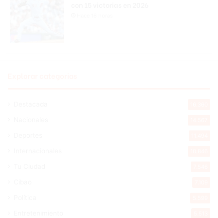
con 15 victorias en 2026
Hace 16 horas
Explorar categorias
Destacada
16.360
Nacionales
14.567
Deportes
11.494
Internacionales
10.846
Tu Ciudad
7.546
Cibao
7.109
Política
5.599
Entretenimiento
5.513