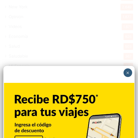
New York
2.649
Opinión
1.877
Videos
1.871
Economía
926
Salud
503
Saludable
367
Mi Espacio
280
×
Encuestas
97
Tecnologia
65
Desde la matica
60
Policiales 56
55
Curiosidades
15
Gente056
4