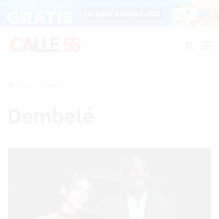
Buscar
M
Inicio
/
Dembelé
Dembelé