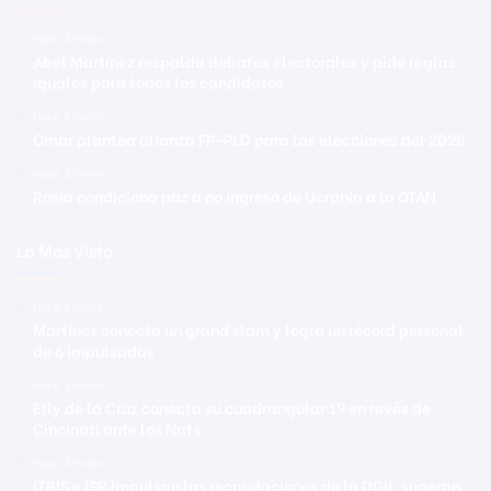
Hace 2 horas
Abel Martínez respalda debates electorales y pide reglas
iguales para todos los candidatos
Hace 2 horas
Omar plantea alianza FP-PLD para las elecciones del 2028
Hace 2 horas
Rusia condiciona paz a no ingreso de Ucrania a la OTAN
Lo Mas Visto
Hace 2 horas
Martínez conecta un grand slam y logra un récord personal
de 6 impulsadas
Hace 3 horas
Elly de la Cruz conecta su cuadrangular 19 en revés de
Cincinati ante los Nats
Hace 3 horas
ITBIS e ISR impulsan las recaudaciones de la DGII; superan