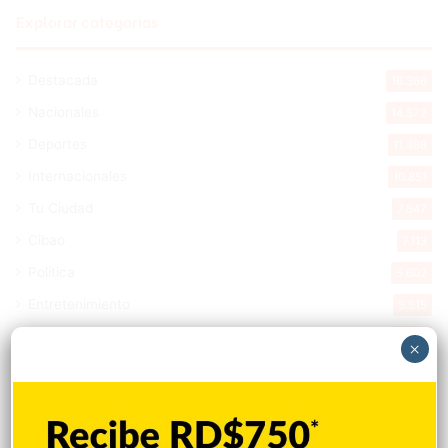
Explorar categorias
Destacada
16.366
Nacionales
14.572
Deportes
11.498
Internacionales
10.851
Tu Ciudad
7.547
Cibao
7.113
Política
5.602
Entretenimiento
5.515
New York
2.649
×
Opinión
1.877
Videos
1.871
Economía
928