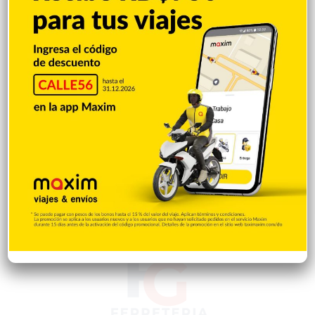
Salud
503
Saludable
367
Mi Espacio
280
Encuestas
97
Tecnologia
65
Desde la matica
60
Policiales 56
55
Curiosidades
15
Gente056
4