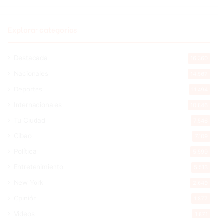
Explorar categorias
Destacada
16.360
Nacionales
14.567
Deportes
11.494
Internacionales
10.846
Tu Ciudad
7.546
Cibao
7.109
Política
5.599
Entretenimiento
5.513
New York
2.649
Opinión
1.877
Videos
1.871