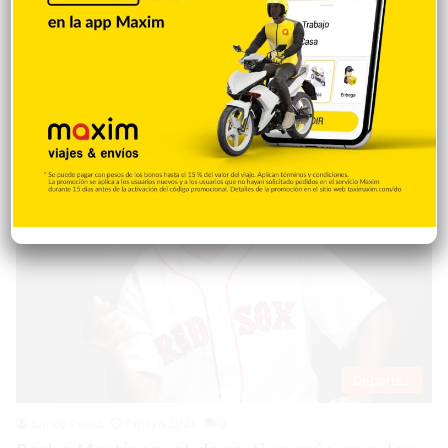
El Partido de la Liberación Dominicana por intermedio de su
Secretaría de Deportes, protestó por la destrucción de la pista
de bicicrós del Centro Olímpico Juan Pablo Duarte que ejecuta
el Ministerio de Deportes y Recreación, la que es usada
durante años por atletas, niños, jóvenes y adultos mayores,
para edificar una instalación que ya tiene su espacio en el…
Deportes
Sandy Perez
7 mayo 2021
0