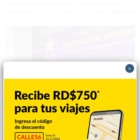
este jueves la venta de sus abonos, ofreciendo descuentos
que van desde un cinco y hasta un 15 por ciento, dependiendo
de la…
×
Política
Sandy Perez
8 junio 2021
0
PLD denuncia violación al derecho a la
sana práctica deportiva por parte de
Miderec