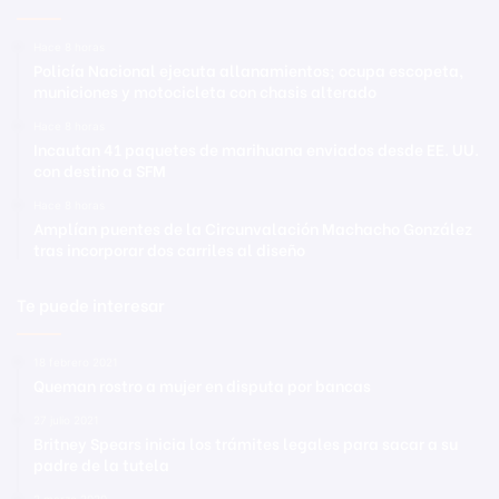
Hace 8 horas
Policía Nacional ejecuta allanamientos; ocupa escopeta,
municiones y motocicleta con chasis alterado
Hace 8 horas
Incautan 41 paquetes de marihuana enviados desde EE. UU.
con destino a SFM
Hace 8 horas
Amplían puentes de la Circunvalación Machacho González
tras incorporar dos carriles al diseño
Te puede interesar
18 febrero 2021
Queman rostro a mujer en disputa por bancas
27 julio 2021
Britney Spears inicia los trámites legales para sacar a su
padre de la tutela
2 marzo 2020