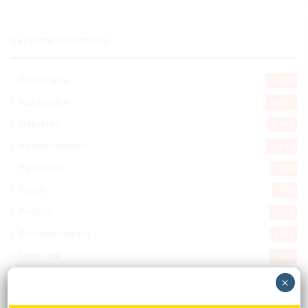
Explorar categorias
Destacada
16.360
Nacionales
14.567
Deportes
11.494
Internacionales
10.846
Tu Ciudad
7.546
Cibao
7.109
Política
5.599
Entretenimiento
5.513
New York
2.649
Opinión
1.877
×
Videos
1.871