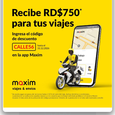
Economía
926
Salud
503
Saludable
367
Mi Espacio
280
Encuestas
97
Tecnologia
65
Desde la matica
60
Policiales 56
55
Curiosidades
15
Gente056
4