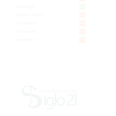
Tecnologia
65
Desde la matica
60
Policiales 56
55
Curiosidades
15
Gente056
4