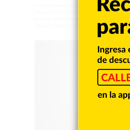
Un mareo repentino, dificultad para hablar o la 
pasajeros. Muchas veces, desaparecen en pocos mi
embargo, estos episodios pueden ser la señal de a
alteración temporal en la circulación del cerebro