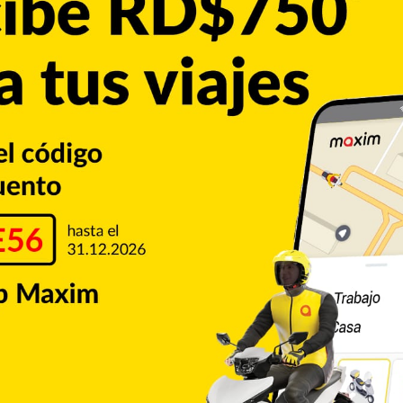
pérdida de fuerza en un brazo pueden parecer síntomas
nutos y se dejan pasar sin consultar a un médico. Sin
dvertencia de un ataque isquémico transitorio (AIT), una
. Aunque los síntomas se resuelven…