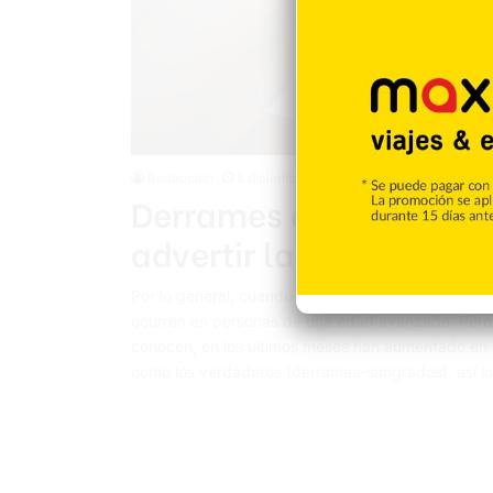
Redacción
8 diciembre 2022
Derrames cerebrales e
advertir las señales de 
Por lo general, cuando se habla sobre los accident
ocurren en personas de una edad avanzada. Pero 
conocen, en los últimos meses han aumentado en p
como los verdaderos (derrames-sangrados), así l