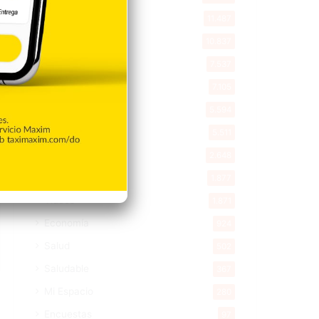
Deportes
11.487
Internacionales
10.837
Tu Ciudad
7.537
Cibao
7.105
Política
5.594
Entretenimiento
5.511
New York
2.648
Opinión
1.877
Videos
1.871
Economía
924
Salud
502
Saludable
367
Mi Espacio
280
Encuestas
97