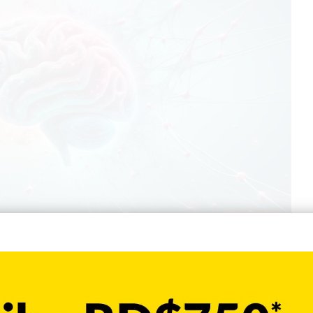
Nacionales
ticipar un derrame cerebral
 que ocurra