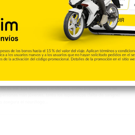
Saludable
0
n jóvenes: importancia de
las ‘5C’
es cerebrovasculares, éstos se suelen atribuir a que solo
no es así. Los derrames cerebrales, como popularmente se
ersonas más jóvenes, tanto los isquémicos (falta de sangre)
os asegura el neurólogo…