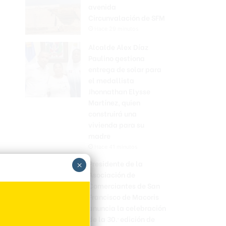
avenida
Circunvalación de SFM
Hace 29 minutos
Alcalde Alex Díaz
Paulino gestiona
entrega de solar para
el medallista
Jhonnathan Elysse
Martínez, quien
construirá una
vivienda para su
madre
Hace 41 minutos
Presidente de la
×
Asociación de
Comerciantes de San
Francisco de Macoris
anuncia la celebración
de la 30.ª edición de