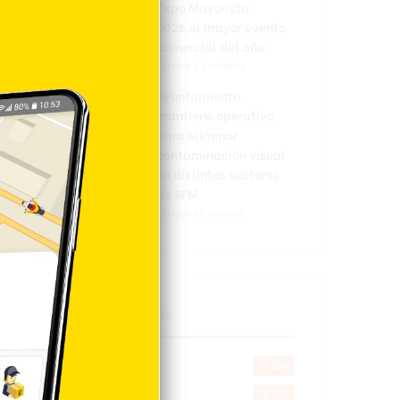
Expo Mayorista
2026,el mayor evento
comercial del año
Hace 43 minutos
Ayuntamiento
mantiene operativo
para eliminar
contaminación visual
en distintos sectores
de SFM
Hace 47 minutos
Explorar categorias
Destacada
16.354
Nacionales
14.557