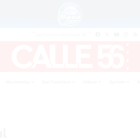
℃
16
Facebook
X
YouTube
Inst
San Francisco de Macoris
Nacionales
San Francisco
Videos
Opinión
M
al