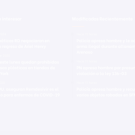
 interesar
Modificadas Recientemente
2024
Hace 11 horas
áticos RD negociaron en
Policía apresa hombre y le 
o regreso de Ariel Henry
arma ilegal durante allanam
Arenoso
re 2020
este lunes quedan prohibidas
Hace 11 horas
lsas plásticas en tiendas de
PN apresa hombre por presu
York
violación a la ley 136-03
020
Hace 11 horas
UU. aseguran Remdesivir es el
Policía apresa hombre y rec
o para enfermos de COVID-19
varios objetos robados en S