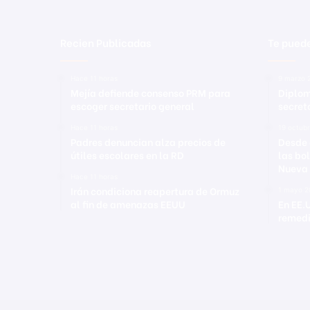
Recien Publicadas
Te puede
Hace 11 horas
9 marzo 
Mejía defiende consenso PRM para
Diplom
escoger secretario general
secret
Hace 11 horas
19 octub
Padres denuncian alza precios de
Desde 
útiles escolares en la RD
las bo
Nueva 
Hace 11 horas
Irán condiciona reapertura de Ormuz
1 mayo 2
al fin de amenazas EEUU
En EE.
remedi