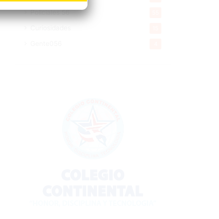
Policiales 56
55
Curiosidades
15
Gente056
4