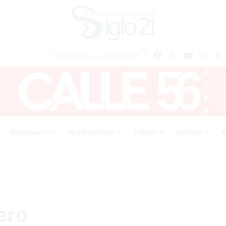
℃
17
Facebook
X
YouTube
Inst
San Francisco de Macoris
Nacionales
San Francisco
Videos
Opinión
M
ero