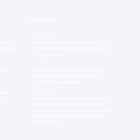
Lo Mas Visto
Hace 15 horas
ocupa
Leyvi Bautista inicia jornada de
iento en
entrega de útiles escolares en Santo
Domingo Oeste
Hace 19 horas
nta
UASD-SFM y Salud Pública Duarte
acuerdan fortalecer servicios de
salud y firmar convenio
upera
Hace 20 horas
FM
Concejo de Regidores declara Hijos
Distinguidos de San Francisco de
Macorís a tres atletas medallistas de
los Juegos Centroamericanos y del
Caribe 2026