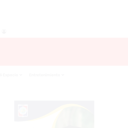
agram
RSS
Acceso
i Espacio
Entretenimiento