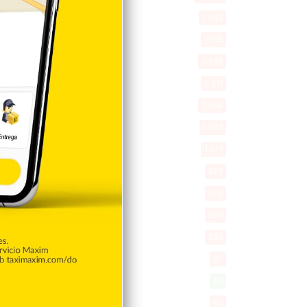
Tu Ciudad
7.542
Cibao
7.105
Política
5.596
Entretenimiento
5.511
New York
2.648
Opinión
1.877
Videos
1.871
Economía
925
Salud
502
Saludable
367
Mi Espacio
280
Encuestas
97
Tecnologia
65
Desde la matica
60