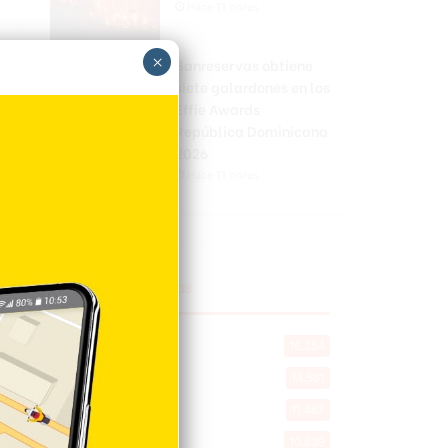
Hace 11 horas
×
Banreservas obtiene
siete galardones en los
Effie Awards
República Dominicana
2026
Hace 11 horas
Explorar categorias
Destacada
16.354
Nacionales
14.561
Deportes
11.487
Internacionales
10.839