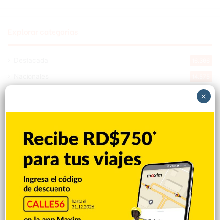
Explorar categorias
Destacada
16.366
Nacionales
14.575
Deportes
11.499
×
Internacionales
10.855
Tu Ciudad
7.547
Cibao
7.113
Política
5.603
Entretenimiento
5.516
New York
2.650
Opinión
1.877
Videos
1.871