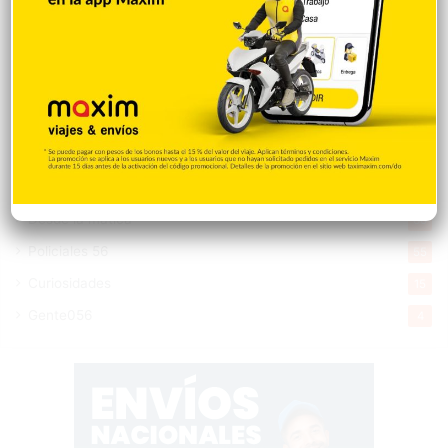
Economía
928
Salud
503
Saludable
367
Mi Espacio
280
Encuestas
97
Tecnologia
65
Desde la matica
60
Policiales 56
55
Curiosidades
15
Gente056
4