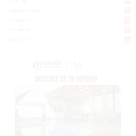
Tecnologia
65
Desde la matica
60
Policiales 56
55
Curiosidades
15
Gente056
4