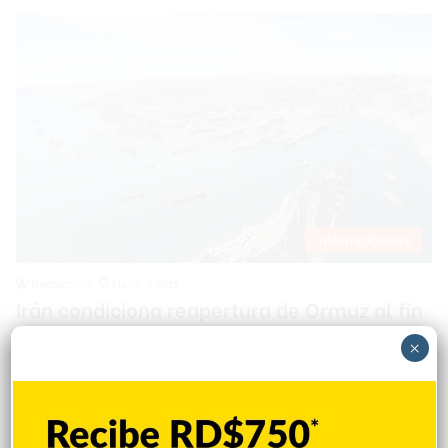
Internacionales
Redacción
Hace 3 días
Irán condiciona reapertura de Ormuz al fin
de amenazas EEUU
×
TEHERÁN.- El estrecho de Ormuz permanecerá cerrado
mientras continúen las amenazas estadounidenses contra Irán
y el bloqueo marítimo impuesto a Teherán, afirmó Behnam
Saeedi, secretario del Comité de Seguridad Nacional y Política