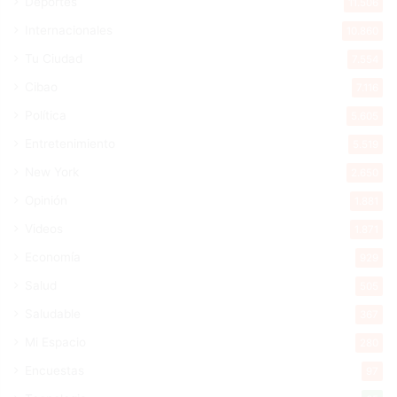
Deportes
11.506
Internacionales
10.860
Tu Ciudad
7.554
Cibao
7.116
Política
5.605
Entretenimiento
5.519
New York
2.650
Opinión
1.881
Videos
1.871
Economía
929
Salud
505
Saludable
367
Mi Espacio
280
Encuestas
97