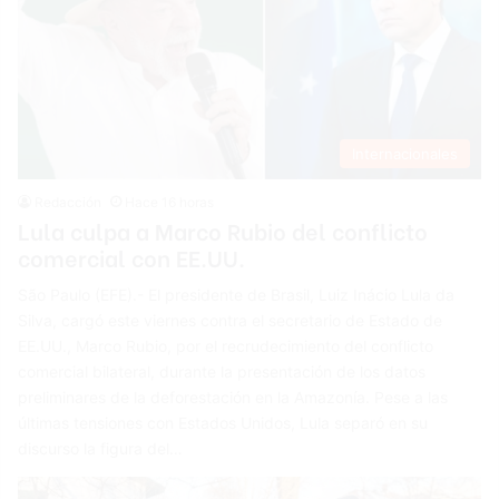
Internacionales
Redacción
Hace 16 horas
Lula culpa a Marco Rubio del conflicto
comercial con EE.UU.
São Paulo (EFE).- El presidente de Brasil, Luiz Inácio Lula da
Silva, cargó este viernes contra el secretario de Estado de
EE.UU., Marco Rubio, por el recrudecimiento del conflicto
comercial bilateral, durante la presentación de los datos
preliminares de la deforestación en la Amazonía. Pese a las
últimas tensiones con Estados Unidos, Lula separó en su
discurso la figura del…