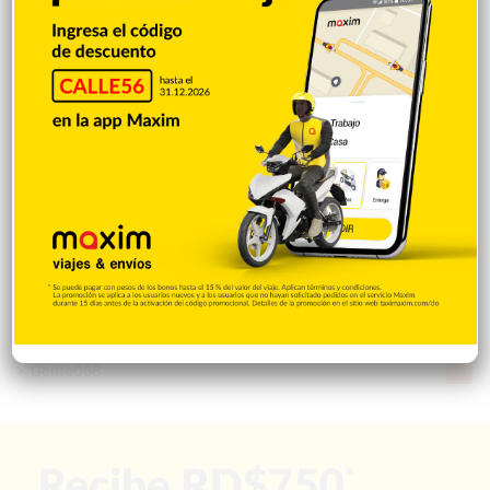
Videos
1.871
Economía
931
Salud
505
Saludable
367
Mi Espacio
281
Encuestas
97
Tecnologia
65
Desde la matica
60
Policiales 56
55
Curiosidades
15
Gente056
4