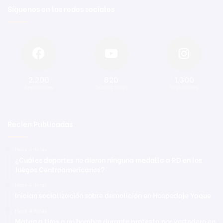
Síguenos en las redes sociales
2.200
820
1.300
Seguidores
Suscriptores
Seguidores
Recien Publicadas
Hace 4 horas
¿Cuáles deportes no dieron ninguna medalla a RD en los
Juegos Centroamericanos?
Hace 4 horas
Inician socialización sobre demolición en Hospedaje Yaque
Hace 4 horas
Matan a tiros a un hombre durante protesta por vertedero en