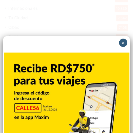
Internacionales
10.839
Tu Ciudad
7.542
Cibao
7.105
Política
5.596
×
Entretenimiento
5.511
New York
2.648
Opinión
1.877
Videos
1.871
Economía
925
Salud
502
Saludable
367
Mi Espacio
280
Encuestas
97
Tecnologia
65