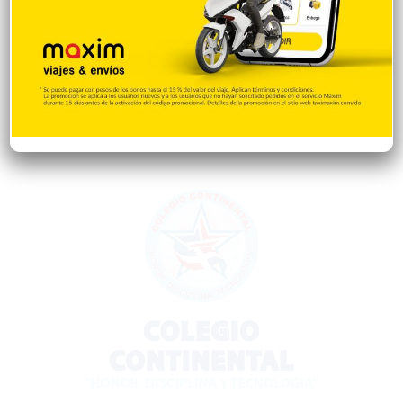
Desde la matica
60
Policiales 56
55
Curiosidades
15
Gente056
4