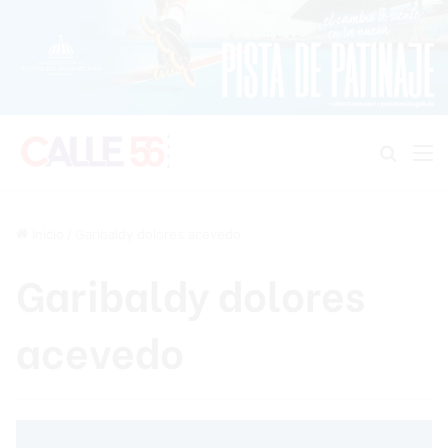
Buscar
M
Inicio
/
Garibaldy dolores acevedo
Garibaldy dolores
acevedo