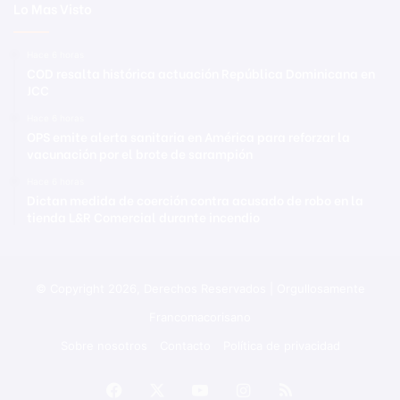
Lo Mas Visto
Hace 6 horas
COD resalta histórica actuación República Dominicana en
JCC
Hace 6 horas
OPS emite alerta sanitaria en América para reforzar la
vacunación por el brote de sarampión
Hace 6 horas
Dictan medida de coerción contra acusado de robo en la
tienda L&R Comercial durante incendio
© Copyright 2026, Derechos Reservados | Orgullosamente
Francomacorisano
Sobre nosotros
Contacto
Política de privacidad
Facebook
X
YouTube
Instagram
RSS