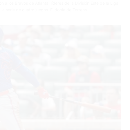
n a los Bravos de Atlanta, líderes de la División Este de la Liga
r la serie de cuatro juegos. El doble de Torrens…