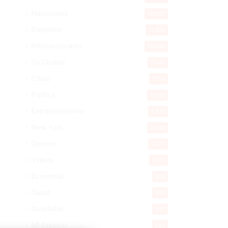
Nacionales
14.567
Deportes
11.494
Internacionales
10.846
Tu Ciudad
7.546
Cibao
7.109
Política
5.599
Entretenimiento
5.513
New York
2.649
Opinión
1.877
Videos
1.871
Economía
926
Salud
503
Saludable
367
Mi Espacio
280