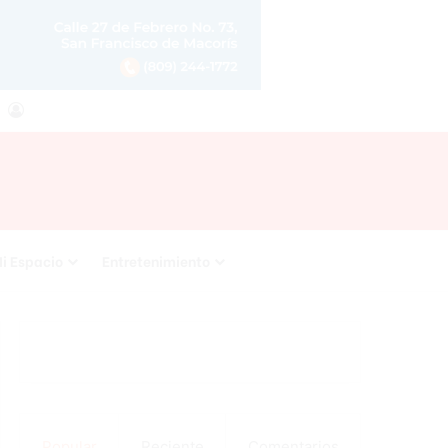
agram
RSS
Acceso
i Espacio
Entretenimiento
Popular
Reciente
Comentarios