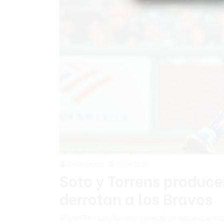
Justin Santos
7 julio 2026
Soto y Torrens produce
derrotan a los Bravos
ATLANTA.- Luis Torrens conectó un doble que impu