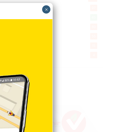
Encuestas
97
×
Tecnologia
65
Desde la matica
60
Policiales 56
55
Curiosidades
15
Gente056
4