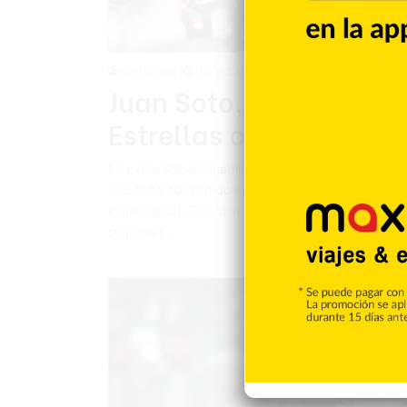
Redacción
Hace 3 semanas
Juan Soto, el más joven
Estrellas con cuatro c
La extraordinaria habilidad para batear que Juan S
solo le ha convertido en una figura de alcance glob
inmortalidad. También lo ha hecho un habitual ingre
su primer…