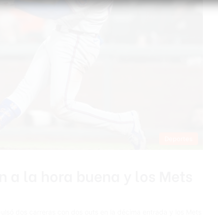
Deportes
n a la hora buena y los Mets
lsó dos carreras con dos outs en la décima entrada y los Mets