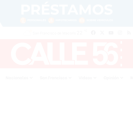
℃
22
Facebook
X
YouTube
Inst
San Francisco de Macoris
Nacionales
San Francisco
Videos
Opinión
M