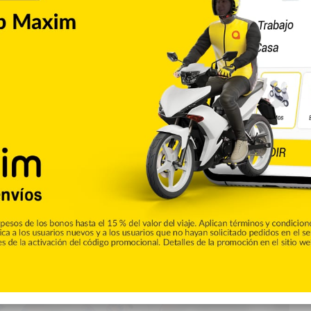
Deportes
 en disputar el Juego de
lubes
oto trajo de fábrica y ha perfeccionado con disciplina militar no
al, le reventó sus cuentas bancarias y lo tiene en ruta a la
sando a círculos exclusivos. Al asistir el martes en Filadelfia a