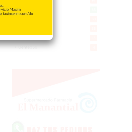
97
Tecnologia
65
Desde la matica
60
Policiales 56
55
Curiosidades
15
Gente056
4