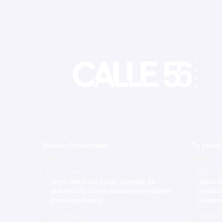
Recien Publicadas
Te puede
Hace 3 horas
5 junio 2
Leyvi Bautista inicia jornada de
Alcald
entrega de útiles escolares en Santo
reubic
Domingo Oeste
inform
Hace 6 horas
22 febre