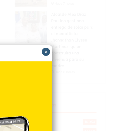
Hace 7 horas
Alcalde Alex Díaz
Paulino gestiona
entrega de solar para
el medallista
Jhonnathan Elysse
Martínez, quien
×
construirá una
vivienda para su
madre
Hace 8 horas
Explorar categorias
Destacada
16.354
Nacionales