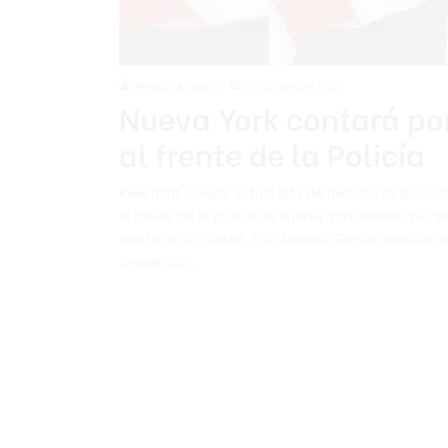
Angelica Seurin
15 diciembre 2021
Nueva York contará po
al frente de la Policía
Keechant Sewell, actual jefa de detectives del co
al frente de la policía de Nueva York desde que se
electo de la ciudad, Eric Adams. Según publican 
Sewell, de…