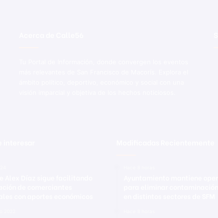
Acerca de Calle56
S
Tu Portal de Información, donde convergen los eventos
más relevantes de San Francisco de Macorís. Explora el
ámbito político, deportivo, económico y social con una
visión imparcial y objetiva de los hechos noticiosos.
 interesar
Modificadas Recientemente
024
Hace 8 horas
e Alex Díaz sigue facilitando
Ayuntamiento mantiene oper
ación de comerciantes
para eliminar contaminación
ales con aportes económicos
en distintos sectores de SFM
ro 2022
Hace 8 horas