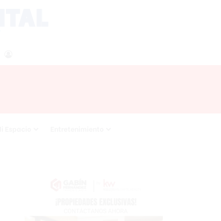
agram
RSS
Acceso
i Espacio
Entretenimiento