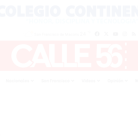
℃
24
Facebook
X
YouTube
Inst
San Francisco de Macoris
Nacionales
San Francisco
Videos
Opinión
M
l