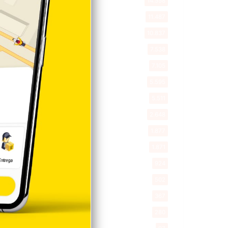
14.558
Deportes
11.487
Internacionales
10.837
Tu Ciudad
7.538
Cibao
7.105
Política
5.595
Entretenimiento
5.511
New York
2.648
Opinión
1.877
Videos
1.871
Economía
924
Salud
502
Saludable
367
Mi Espacio
280
Encuestas