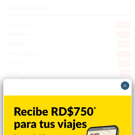
Explorar categorias
Destacada
16.366
Nacionales
14.575
Deportes
11.499
Internacionales
10.855
Tu Ciudad
7.547
Cibao
7.113
Política
5.603
×
Entretenimiento
5.516
New York
2.650
Opinión
1.877
Videos
1.871
Economía
928