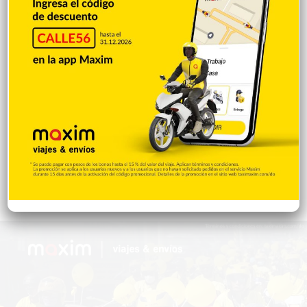
Salud
503
Saludable
367
Mi Espacio
280
Encuestas
97
Tecnologia
65
Desde la matica
60
Policiales 56
55
Curiosidades
15
Gente056
4