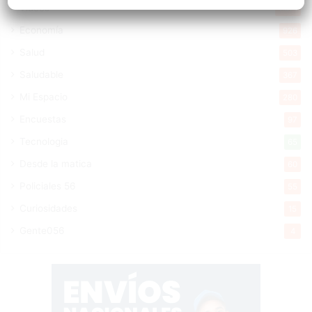
Videos
1.871
Economía
926
Salud
503
Saludable
367
Mi Espacio
280
Encuestas
97
Tecnologia
65
Desde la matica
60
Policiales 56
55
Curiosidades
15
Gente056
4