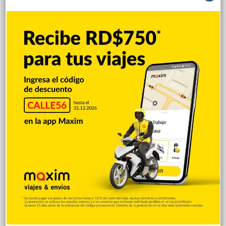
Explorar categorias
Destacada
16.360
Nacionales
14.567
Deportes
11.494
Internacionales
10.846
Tu Ciudad
7.546
Cibao
7.109
Política
5.599
Entretenimiento
5.513
New York
2.649
Opinión
1.877