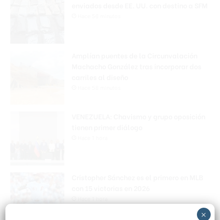
enviados desde EE. UU. con destino a SFM
Hace 56 minutos
Amplían puentes de la Circunvalación
Machacho González tras incorporar dos
carriles al diseño
Hace 58 minutos
VENEZUELA: Chavismo y grupo oposición
tienen primer diálogo
Hace 1 hora
Cristopher Sánchez es el primero en MLB
con 15 victorias en 2026
Hace 1 hora
×