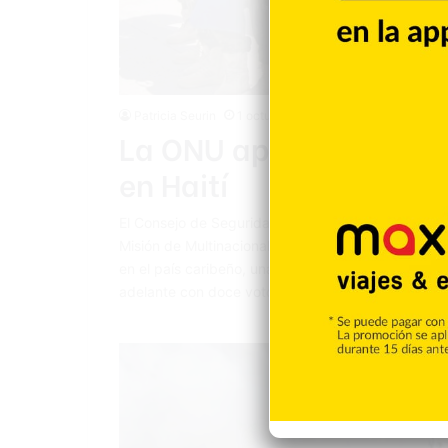
Patricia Seurin
1 octubre 2025
La ONU aprueba nueva 
en Haití
El Consejo de Seguridad de la ONU ha adoptado es
Misión de Multinacional de Apoyo a la Seguridad (
en el país caribeño, una propuesta impulsada por
adelante con doce votos a favor y…