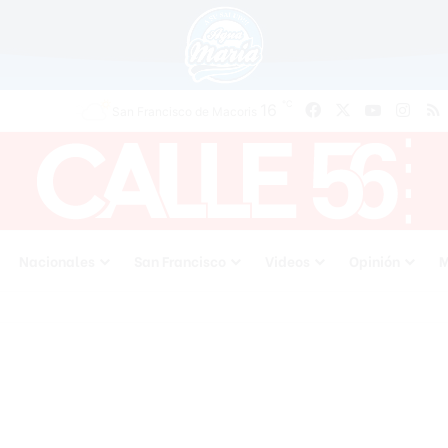
℃
16
Facebook
X
YouTube
Inst
San Francisco de Macoris
Nacionales
San Francisco
Videos
Opinión
M