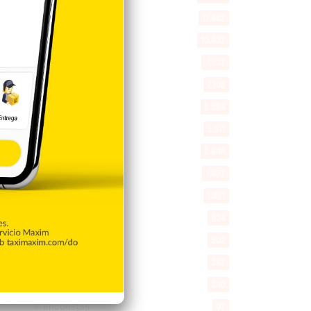
Deportes
11.487
Internacionales
10.837
Tu Ciudad
7.537
Cibao
7.105
Política
5.594
Entretenimiento
5.511
New York
2.648
Opinión
1.877
Videos
1.871
Economía
924
Salud
502
Saludable
367
Mi Espacio
280
Encuestas
97