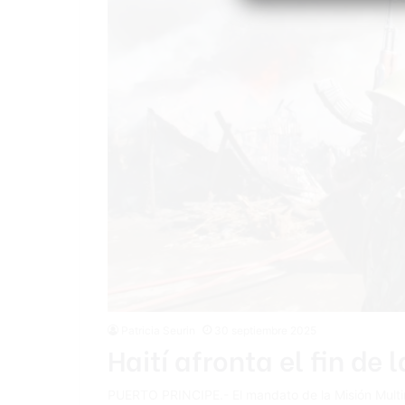
Patricia Seurin
30 septiembre 2025
Haití afronta el fin de 
PUERTO PRINCIPE.- El mandato de la Misión Multin