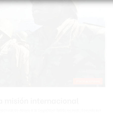
Internacionales
la misión internacional
acional de Apoyo a la Seguridad (MSS) en Haití, liderada por