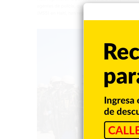
agentes de policía, que conformaron el segundo c
(MSS) en Haití, han regresado sanos y salvos a ca