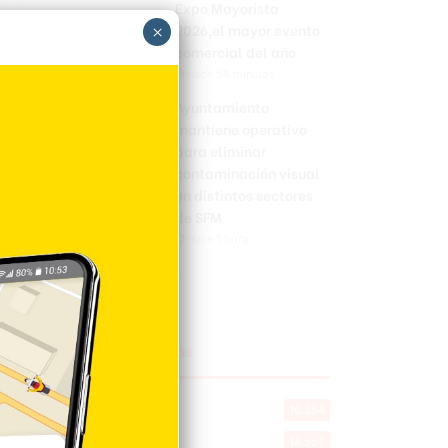
Expo Mayorista
2026,el mayor evento
×
comercial del año
Hace 58 minutos
Ayuntamiento
mantiene operativo
para eliminar
contaminación visual
en distintos sectores
de SFM
Hace 1 hora
Explorar categorias
Destacada
16.354
Nacionales
14.557