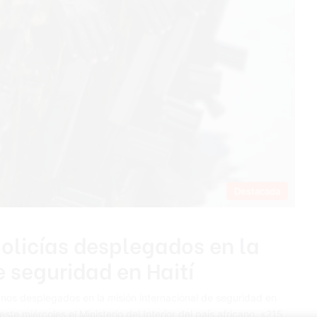
Destacada
olicías desplegados en la
e seguridad en Haití
nos desplegados en la misión internacional de seguridad en
ste miércoles el Ministerio del Interior del país africano. «215