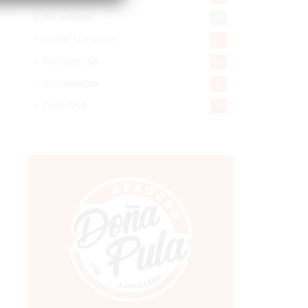
Tecnologia
65
Desde la matica
60
Policiales 56
55
Curiosidades
15
Gente056
4