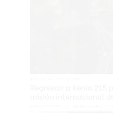
Patricia Seurin
18 marzo 2026
Regresan a Kenia 215 p
misión internacional d
PUERTO PRINCIPE.- Un total de 215 policías kenia
Haití regresaron la pasada noche a Kenia, informó e