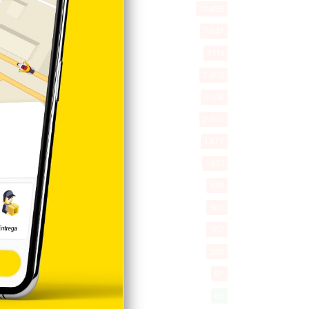
Internacionales
10.855
Tu Ciudad
7.547
Cibao
7.113
Política
5.603
Entretenimiento
5.516
New York
2.650
Opinión
1.877
Videos
1.871
Economía
928
Salud
503
Saludable
367
Mi Espacio
280
Encuestas
97
Tecnologia
65