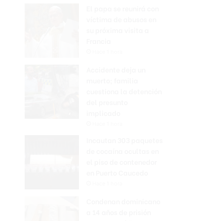
El papa se reunirá con
víctima de abusos en
su próxima visita a
Francia
Hace 1 hora
Accidente deja un
muerto; familia
cuestiona la detención
del presunto
implicado
Hace 1 hora
Incautan 303 paquetes
de cocaína ocultas en
el piso de contenedor
en Puerto Caucedo
Hace 1 hora
Condenan dominicano
a 14 años de prisión