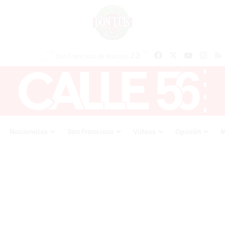
℃
23
Facebook
X
YouTube
Inst
San Francisco de Macoris
Nacionales
San Francisco
Videos
Opinión
M