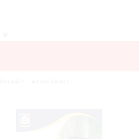
agram
RSS
Acceso
i Espacio
Entretenimiento