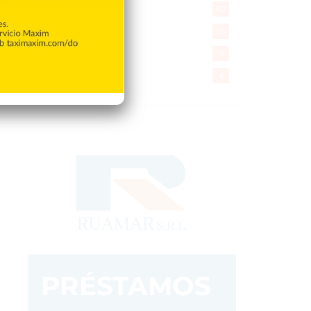
Desde la matica
60
Policiales 56
55
Curiosidades
15
Gente056
4