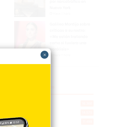
por narcotráfico en
Nueva York
Hace 1 hora
Galilea Montijo sobre
críticas a su rostro:
«Me están tratando
como si tuviera una
parálisis»
×
Hace 1 hora
Explorar categorias
Destacada
16.366
Nacionales
14.575
Deportes
11.499