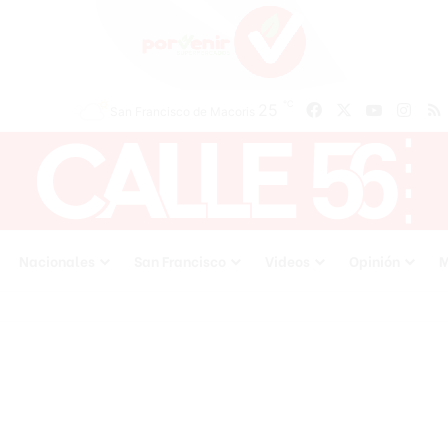
℃
25
Facebook
X
YouTube
Inst
San Francisco de Macoris
Nacionales
San Francisco
Videos
Opinión
M