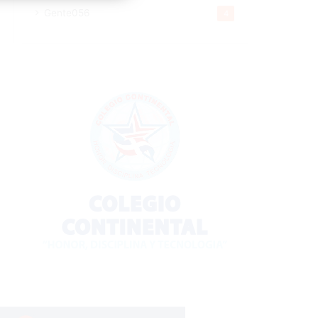
Gente056
4