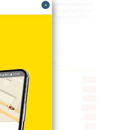
Cristopher Sánchez es
×
el primero en MLB con
15 victorias en 2026
Hace 10 horas
Explorar categorias
Destacada
16.360
Nacionales
14.567
Deportes
11.494
Internacionales
10.846
Tu Ciudad
7.546
Cibao
7.109