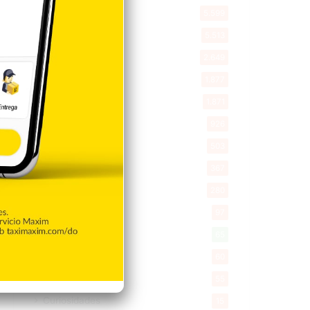
Política
5.599
Entretenimiento
5.513
New York
2.649
Opinión
1.877
Videos
1.871
Economía
926
Salud
503
Saludable
367
Mi Espacio
280
Encuestas
97
Tecnologia
65
Desde la matica
60
Policiales 56
55
Curiosidades
15