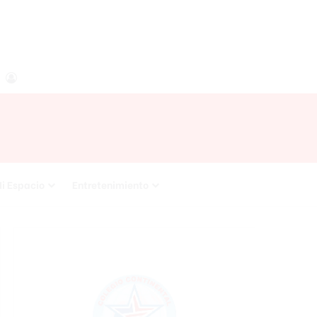
agram
RSS
Acceso
i Espacio
Entretenimiento