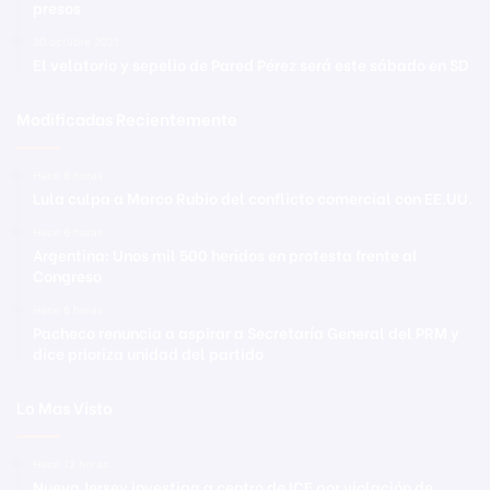
presos
30 octubre 2021
El velatorio y sepelio de Pared Pérez será este sábado en SD
Modificadas Recientemente
Hace 6 horas
Lula culpa a Marco Rubio del conflicto comercial con EE.UU.
Hace 6 horas
Argentina: Unos mil 500 heridos en protesta frente al
Congreso
Hace 6 horas
Pacheco renuncia a aspirar a Secretaría General del PRM y
dice prioriza unidad del partido
Lo Mas Visto
Hace 12 horas
Nueva Jersey investiga a centro de ICE por violación de