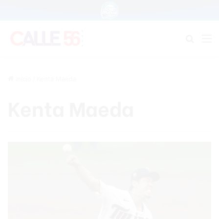
Buscar
M
Inicio
/
Kenta Maeda
Kenta Maeda