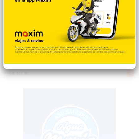
Saludable
367
Mi Espacio
280
Encuestas
97
Tecnologia
65
Desde la matica
60
Policiales 56
55
Curiosidades
15
Gente056
4