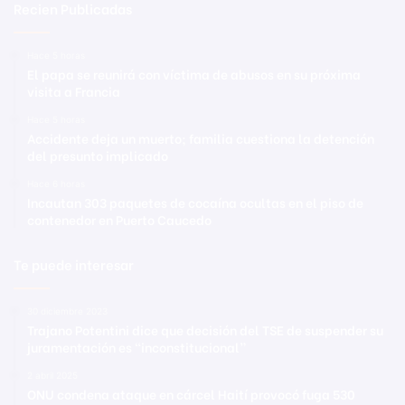
Recien Publicadas
Hace 5 horas
El papa se reunirá con víctima de abusos en su próxima
visita a Francia
Hace 5 horas
Accidente deja un muerto; familia cuestiona la detención
del presunto implicado
Hace 6 horas
Incautan 303 paquetes de cocaína ocultas en el piso de
contenedor en Puerto Caucedo
Te puede interesar
30 diciembre 2023
Trajano Potentini dice que decisión del TSE de suspender su
juramentación es “inconstitucional”
2 abril 2025
ONU condena ataque en cárcel Haití provocó fuga 530