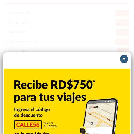
Destacada
16.366
Nacionales
14.575
Deportes
11.499
Internacionales
10.855
Tu Ciudad
7.547
×
Cibao
7.113
Política
5.603
Entretenimiento
5.516
New York
2.650
Opinión
1.877
Videos
1.871
Economía
928
Salud
503