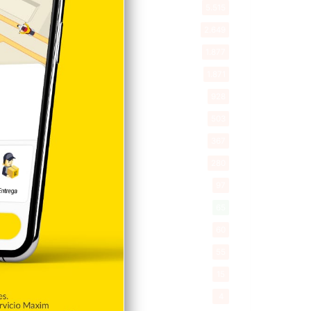
Entretenimiento
5.515
New York
2.649
Opinión
1.877
Videos
1.871
Economía
928
Salud
503
Saludable
367
Mi Espacio
280
Encuestas
97
Tecnologia
65
Desde la matica
60
Policiales 56
55
Curiosidades
15
Gente056
4