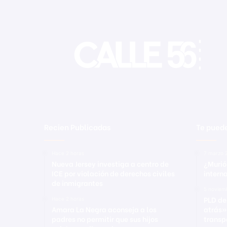
Recien Publicadas
Te puede
Hace 2 horas
7 marzo 
Nueva Jersey investiga a centro de
¿Murió
ICE por violación de derechos civiles
intern
de inmigrantes
5 noviem
PLD de
Hace 2 horas
Amara La Negra aconseja a los
atrás»
padres no permitir que sus hijos
transp