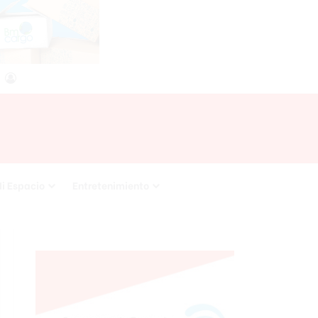
agram
RSS
Acceso
i Espacio
Entretenimiento