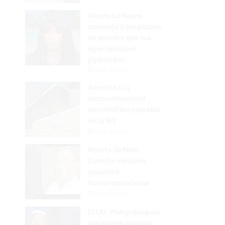
Amara La Negra
aconseja a los padres
no permitir que sus
hijos asistan a
pijamadas
Hace 2 horas
Arrestan 11 y
desmantelan red
narcotráfico operaba
en la RD
Hace 2 horas
Muerte de Niño
Castillo enlutece
sociedad
francomacorisana
Hace 2 horas
EEUU: Trump asegura
que guerra con Irán