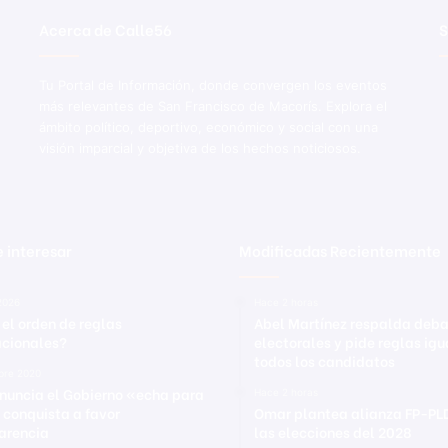
Acerca de Calle56
S
Tu Portal de Información, donde convergen los eventos
más relevantes de San Francisco de Macorís. Explora el
ámbito político, deportivo, económico y social con una
visión imparcial y objetiva de los hechos noticiosos.
 interesar
Modificadas Recientemente
2026
Hace 2 horas
 el orden de reglas
Abel Martínez respalda deb
acionales?
electorales y pide reglas ig
todos los candidatos
bre 2020
nuncia el Gobierno «echa para
Hace 2 horas
 conquista a favor
Omar plantea alianza FP-PL
arencia
las elecciones del 2028