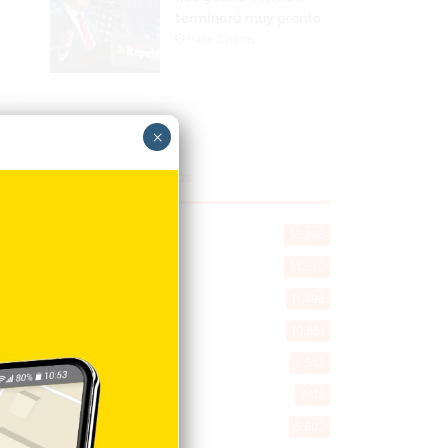
terminará muy pronto
Hace 2 horas
×
Explorar categorias
Destacada
16.366
Nacionales
14.572
Deportes
11.498
Internacionales
10.851
Tu Ciudad
7.547
Cibao
7.113
Política
5.602