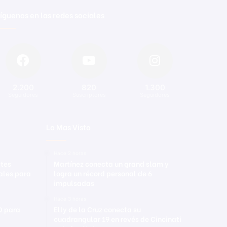
íguenos en las redes sociales
2.200
820
1.300
Seguidores
Suscriptores
Seguidores
Lo Mas Visto
Hace 2 horas
ates
Martínez conecta un grand slam y
uales para
logra un récord personal de 6
impulsadas
Hace 3 horas
D para
Elly de la Cruz conecta su
cuadrangular 19 en revés de Cincinati