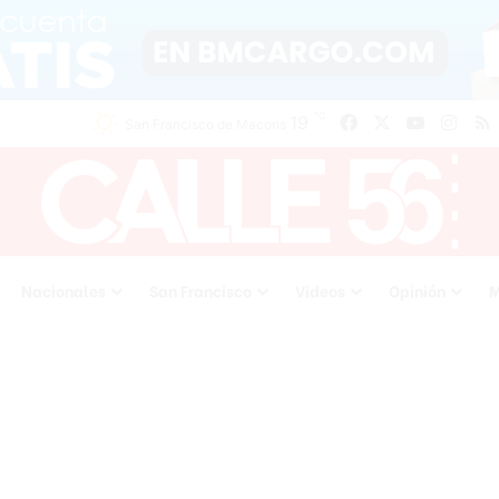
℃
19
Facebook
X
YouTube
Inst
San Francisco de Macoris
Nacionales
San Francisco
Videos
Opinión
M