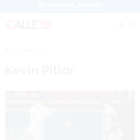
Buscar
M
Inicio
/
Kevin Pillar
Kevin Pillar