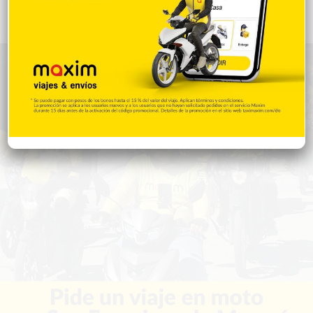
Gente056
4