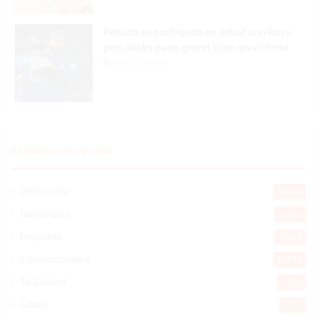
Peralta es castigado en debut con Rays,
pero Hicks pega grand slam en victoria
Hace 15 horas
Explorar categorias
Destacada
16.348
Nacionales
14.551
Deportes
11.482
Internacionales
10.832
Tu Ciudad
7.532
Cibao
7.103