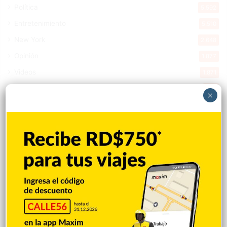
Política
5.592
Entretenimiento
5.510
New York
2.648
Opinión
1.877
Videos
1.871
Economía
922
×
Salud
502
Saludable
367
Mi Espacio
280
Encuestas
97
Tecnologia
65
Desde la matica
60
Policiales 56
55
Curiosidades
15