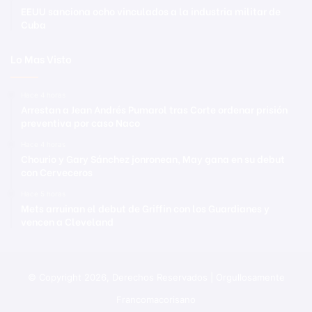
EEUU sanciona ocho vinculados a la industria militar de
Cuba
Lo Mas Visto
Hace 4 horas
Arrestan a Jean Andrés Pumarol tras Corte ordenar prisión
preventiva por caso Naco
Hace 4 horas
Chourio y Gary Sánchez jonronean, May gana en su debut
con Cerveceros
Hace 5 horas
Mets arruinan el debut de Griffin con los Guardianes y
vencen a Cleveland
© Copyright 2026, Derechos Reservados | Orgullosamente
Francomacorisano