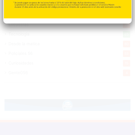
Saludable
367
Mi Espacio
280
Encuestas
97
Tecnologia
65
Desde la matica
60
Policiales 56
55
Curiosidades
15
Gente056
4