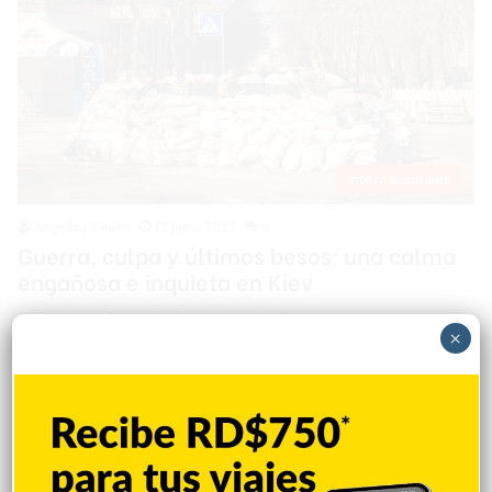
Internacionales
Angelica Seurin
12 junio 2022
0
Guerra, culpa y últimos besos: una calma
engañosa e inquieta en Kiev
En el gimnasio al aire libre de Venice Beach, el nombre que se
×
le da a una tentadora extensión de arena en el majestuoso río
Dnieper que atraviesa la capital de Ucrania, Serhiy Chornyi
está trabajando en su cuerpo de verano, de arriba abajo,
subiendo y bajando un grueso trozo de hierro. El objetivo de su
sudor y esfuerzo no…