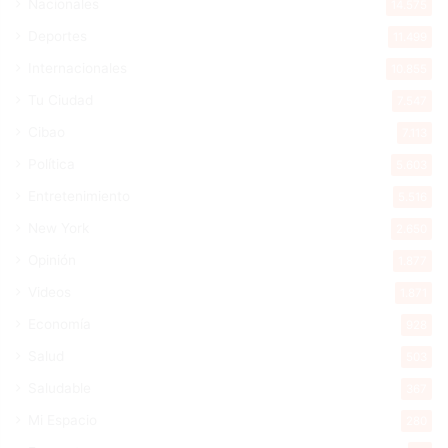
Nacionales
14.575
Deportes
11.499
Internacionales
10.855
Tu Ciudad
7.547
Cibao
7.113
Política
5.603
Entretenimiento
5.516
New York
2.650
Opinión
1.877
Videos
1.871
Economía
928
Salud
503
Saludable
367
Mi Espacio
280