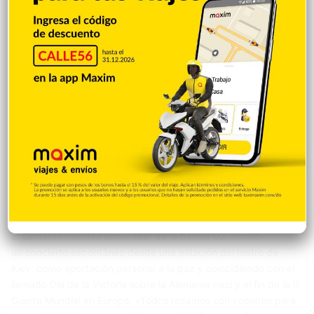
Entretenimiento
Angelica Seurin
9 mayo 2022
0
Bono brindó «concierto por la paz» en una
estación del metro de Kiev
El cantante irlandés Bono, líder de la banda U2, brindó
un concierto espontáneo desde una estación del metro de
Kiev, como aportación personal a la paz y coincidiendo con el
llamado Día de la Victoria sobre la Alemania nazi y el fin de la II
Guerra Mundial en Europa. «Todos rezamos con vosotros para