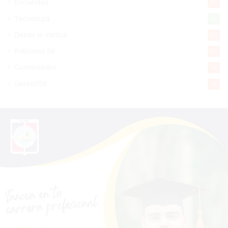
Encuestas
97
Tecnologia
65
Desde la matica
60
Policiales 56
55
Curiosidades
15
Gente056
4