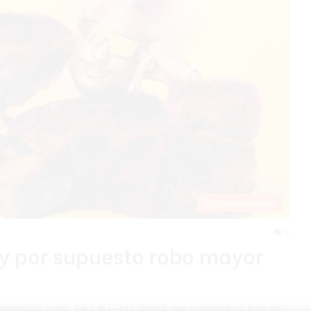
Entretenimiento
0
zy por supuesto robo mayor
or conocido como, Kiko el Crazy,tendrá que presentarse ante un