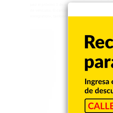
juez el próximo 2 de enero tras ser arrestado en l
de vehículos. El cantante, quien reside en Estado
immigration», también llamado detainer. Según…