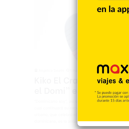
Angelica Seurin
1 marzo 2022
Kiko El Crazy listo pa
el Domi” este 10 de ma
“Dominicano soy”, así se titula el nuevo sencillo d
cual continuará su expansión internacional y sigue
urbano, que celebró el Día de la Independencia Na
dominicana, es la antesala de…