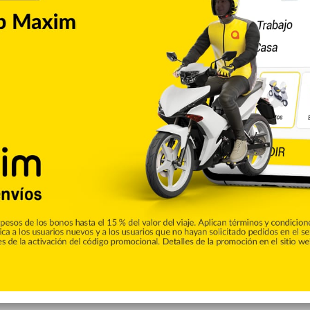
Entretenimiento
0
ra lanzar álbum debut “Llegó
rzo
el álbum “Soy Domi”, del exponente urbano Kiko el Crazy, con el
 demostrando el potencial y calidad de su proyecto. El artista
cional con el lanzamiento de este tema que resalta la