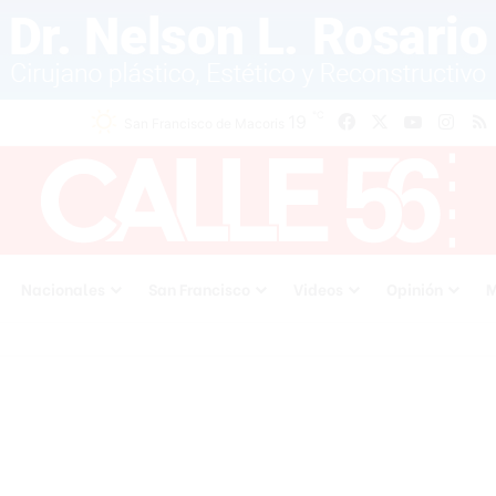
℃
19
Facebook
X
YouTube
Inst
San Francisco de Macoris
Nacionales
San Francisco
Videos
Opinión
M