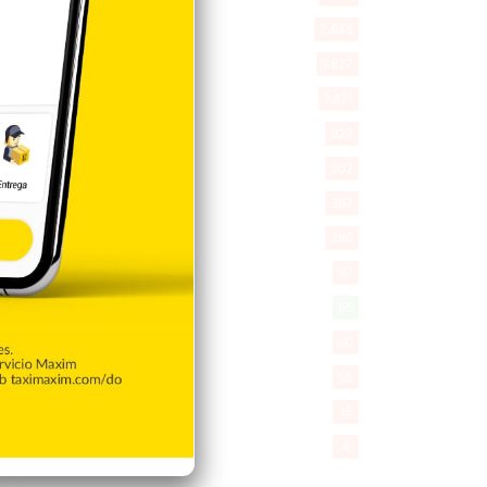
New York
2.648
Opinión
1.877
Videos
1.871
Economía
924
Salud
502
Saludable
367
Mi Espacio
280
Encuestas
97
Tecnologia
65
Desde la matica
60
Policiales 56
55
Curiosidades
15
Gente056
4