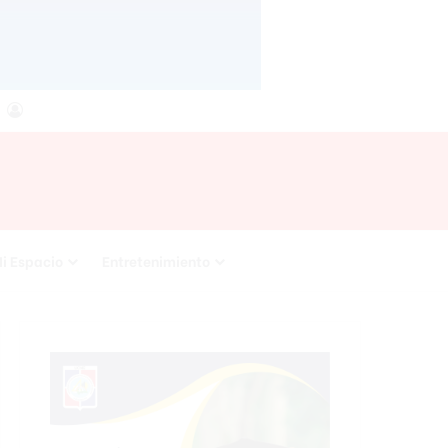
agram
RSS
Acceso
i Espacio
Entretenimiento