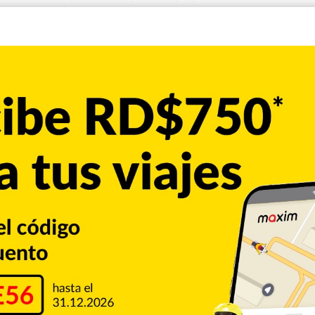
a ciudad de Miami, Florida, por supuesto vínculo con robo mayor
s Unidos desde hace varios años, también recibió un «hold for