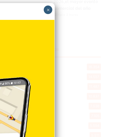
2026,el mayor evento
comercial del año
×
Hace 3 horas
Explorar categorias
Destacada
16.354
Nacionales
14.557
Deportes
11.487
Internacionales
10.837
Tu Ciudad
7.538
Cibao
7.105
Política
5.594
Entretenimiento
5.511