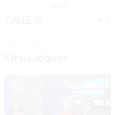
Buscar
M
Inicio
/
Kirsis Jáquez
Kirsis Jáquez