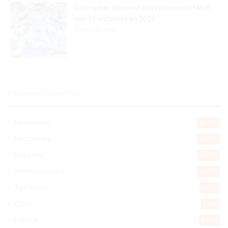
Cristopher Sánchez es el primero en MLB
con 15 victorias en 2026
Hace 16 horas
Explorar categorias
Destacada
16.360
Nacionales
14.567
Deportes
11.494
Internacionales
10.846
Tu Ciudad
7.546
Cibao
7.109
Política
5.599