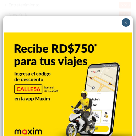
Entretenimiento
5.513
New York
2.649
×
Opinión
1.877
Videos
1.871
Economía
926
Salud
503
Saludable
367
Mi Espacio
280
Encuestas
97
Tecnologia
65
Desde la matica
60
Policiales 56
55
Curiosidades
15
Gente056
4