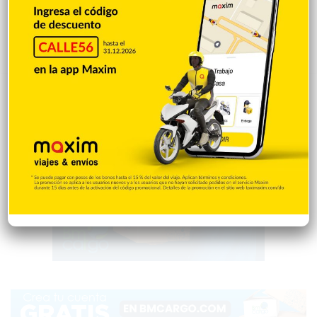
Policiales 56
55
Curiosidades
15
Gente056
4