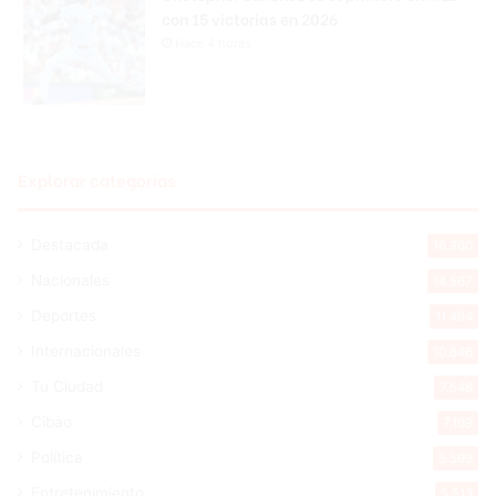
con 15 victorias en 2026
Hace 4 horas
Explorar categorias
Destacada
16.360
Nacionales
14.567
Deportes
11.494
Internacionales
10.846
Tu Ciudad
7.546
Cibao
7.109
Política
5.599
Entretenimiento
5.513