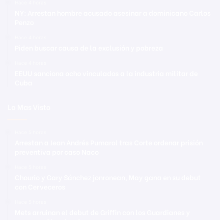
Hace 4 horas
NY: Arrestan hombre acusado asesinar a dominicano Carlos
Penzo
Hace 4 horas
Piden buscar causa de la exclusión y pobreza
Hace 4 horas
EEUU sanciona ocho vinculados a la industria militar de
Cuba
Lo Mas Visto
Hace 5 horas
Arrestan a Jean Andrés Pumarol tras Corte ordenar prisión
preventiva por caso Naco
Hace 5 horas
Chourio y Gary Sánchez jonronean, May gana en su debut
con Cerveceros
Hace 5 horas
Mets arruinan el debut de Griffin con los Guardianes y