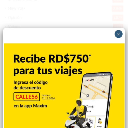
New York
2.649
Opinión
1.877
Videos
1.871
×
Economía
926
Salud
503
Saludable
367
Mi Espacio
280
Encuestas
97
Tecnologia
65
Desde la matica
60
Policiales 56
55
Curiosidades
15
Gente056
4