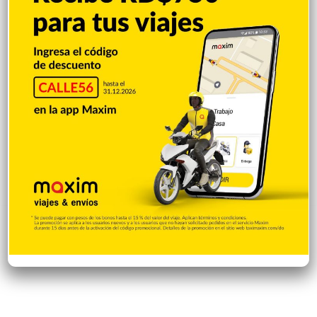
Salud
503
Saludable
367
Mi Espacio
280
Encuestas
97
Tecnologia
65
Desde la matica
60
Policiales 56
55
Curiosidades
15
Gente056
4