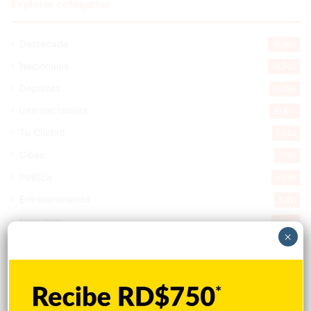
Explorar categorias
Destacada
16.360
Nacionales
14.562
Deportes
11.488
Internacionales
10.841
Tu Ciudad
7.543
Cibao
7.106
Política
5.596
Entretenimiento
5.511
New York
2.648
×
Opinión
1.877
Videos
1.871
Economía
925
Salud