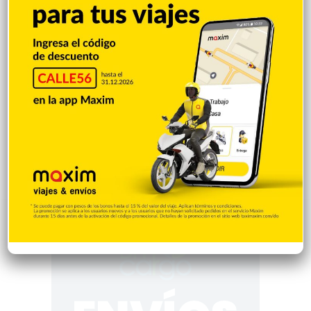
503
Saludable
367
Mi Espacio
280
Encuestas
97
Tecnologia
65
Desde la matica
60
Policiales 56
55
Curiosidades
15
Gente056
4