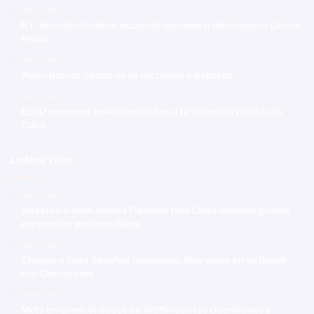
Hace 1 hora
NY: Arrestan hombre acusado asesinar a dominicano Carlos
Penzo
Hace 1 hora
Piden buscar causa de la exclusión y pobreza
Hace 1 hora
EEUU sanciona ocho vinculados a la industria militar de
Cuba
Lo Mas Visto
Hace 1 hora
Arrestan a Jean Andrés Pumarol tras Corte ordenar prisión
preventiva por caso Naco
Hace 1 hora
Chourio y Gary Sánchez jonronean, May gana en su debut
con Cerveceros
Hace 1 hora
Mets arruinan el debut de Griffin con los Guardianes y