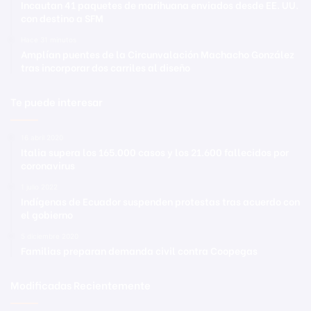
Incautan 41 paquetes de marihuana enviados desde EE. UU.
con destino a SFM
Hace 31 minutos
Amplían puentes de la Circunvalación Machacho González
tras incorporar dos carriles al diseño
Te puede interesar
16 abril 2020
Italia supera los 165.000 casos y los 21.600 fallecidos por
coronavirus
1 julio 2022
Indígenas de Ecuador suspenden protestas tras acuerdo con
el gobierno
5 diciembre 2020
Familias preparan demanda civil contra Coopegas
Modificadas Recientemente