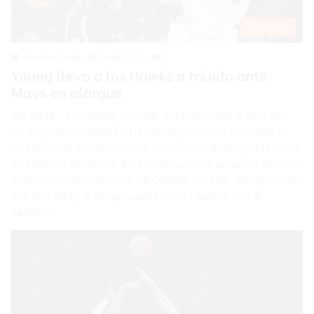
Deportes
Angelica Seurin
3 abril 2023
0
Young lleva a los Hawks a triunfo ante
Mavs en alargue
ATLANTA.- Trae Young convirtió dos tiros desde la línea con
1,8 segundos restantes en la prórroga para dar la ventaja a
los Hawks de Atlanta, quienes superaron el domingo 132-130 a
los Mavericksde Dallas, para continuar en la pelea por avanzar
al minitorneo de repesca en la Conferencia Este. Young recibió
una falta de Kyrie Irving, quien anotó 41 puntos, con el
partido…