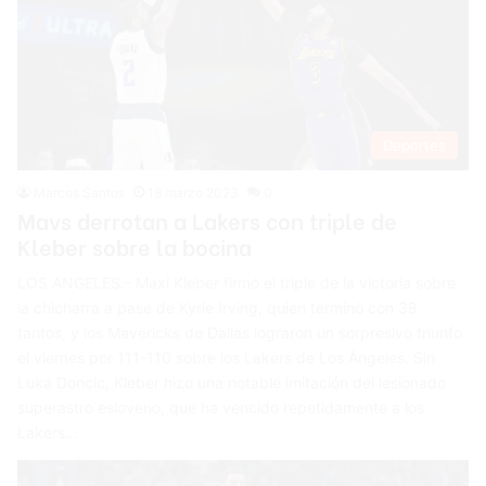
Deportes
Marcos Santos
18 marzo 2023
0
Mavs derrotan a Lakers con triple de
Kleber sobre la bocina
LOS ANGELES.- Maxi Kleber firmó el triple de la victoria sobre
la chicharra a pase de Kyrie Irving, quien terminó con 38
tantos, y los Mavericks de Dallas lograron un sorpresivo triunfo
el viernes por 111-110 sobre los Lakers de Los Ángeles. Sin
Luka Doncic, Kleber hizo una notable imitación del lesionado
superastro esloveno, que ha vencido repetidamente a los
Lakers…