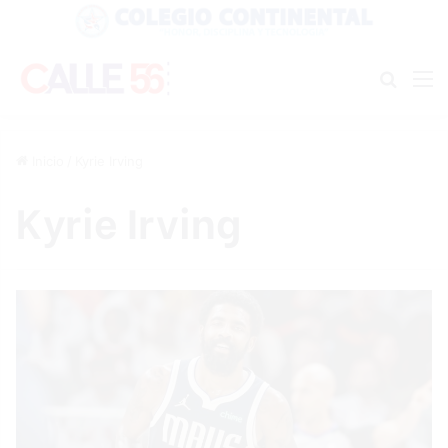
Buscar
M
Inicio
/
Kyrie Irving
Kyrie Irving