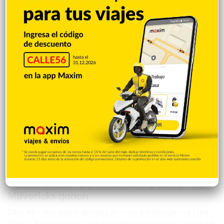
cuando Talen Horton-Tucker recibió una falta y acudió a la
línea para realizar dos tiros libres.…
Deportes
Angelica Seurin
3 marzo 2023
0
Doncic anota 42 puntos, Irving suma 40 y
Mavericks ganan
DALLAS.- Tras cuatro derrotas en cinco partidos junto a Luka
Doncic, Kyrie Irving dijo que simplemente necesitaba unirse a la