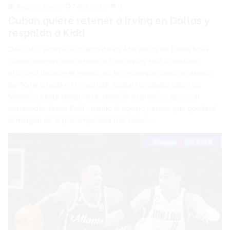
Angelica Seurin
7 abril 2023
0
Cuban quiere retener a Irving en Dallas y
respalda a Kidd
DALLAS.- Aunque el dueño de los Mavericks de Dallas Mark
Cuban asegura que retener a Kyrie Irving será la máxima
prioridad durante el receso, no lo contempla como un asunto
de “Kyrie o nada». El magnate, bastante callado sobre los
Mavericks esta temporada, también expresó su apoyo al
entrenador Jason Kidd cuando el equipo parece que quedará
al margen de la postemporada tras haber…