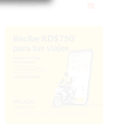
Gente056
4