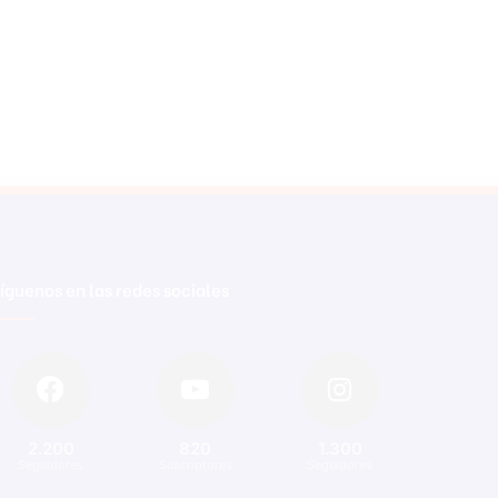
íguenos en las redes sociales
2.200
820
1.300
Seguidores
Suscriptores
Seguidores