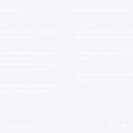
 interesar
Modificadas Recientemente
2026
Hace 8 horas
ará posición lunes sobre el plan
NY: Arrestan hombre acusad
sto por Gobierno
asesinar a dominicano Carlo
ro 2023
Hace 8 horas
ente Abinader dice programa
Piden buscar causa de la exc
nidad 14-24 está
pobreza
ormando vida de jóvenes para
Hace 8 horas
arlos a la productividad
EEUU sanciona ocho vinculad
industria militar de Cuba
021
Pública notifica 14 muertes por
virus y 1,440 casos nuevos
te Francomacorisano
Facebook
X
You