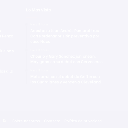
Lo Mas Visto
Hace 8 horas
o
Arrestan a Jean Andrés Pumarol tras
s Penzo
Corte ordenar prisión preventiva por
caso Naco
lusión y
Hace 8 horas
Chourio y Gary Sánchez jonronean,
May gana en su debut con Cerveceros
os a la
Hace 8 horas
Mets arruinan el debut de Griffin con
los Guardianes y vencen a Cleveland
Tube
Instagram
RSS
Sobre nosotros
Contacto
Política de privacidad