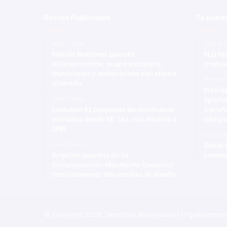
Recien Publicadas
Te puede
Hace 7 horas
13 junio 
Policía Nacional ejecuta
PLD fij
allanamientos; ocupa escopeta,
propue
municiones y motocicleta con chasis
18 febre
alterado
Presid
oportu
Hace 7 horas
Incautan 41 paquetes de marihuana
transf
enviados desde EE. UU. con destino a
integr
SFM
9 junio 2
Salud 
Hace 8 horas
Amplían puentes de la
corona
Circunvalación Machacho González
tras incorporar dos carriles al diseño
© Copyright 2026, Derechos Reservados | Orgullosamen