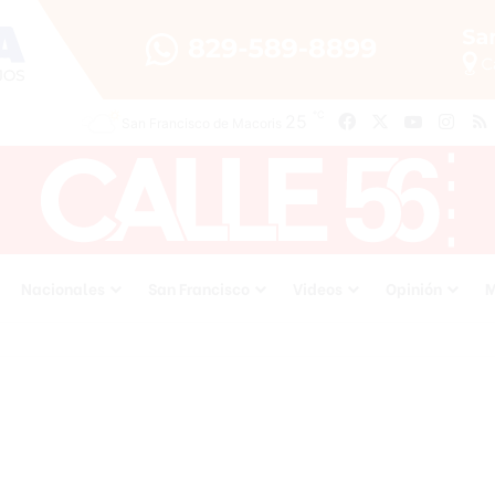
℃
25
Facebook
X
YouTube
Inst
San Francisco de Macoris
Nacionales
San Francisco
Videos
Opinión
M