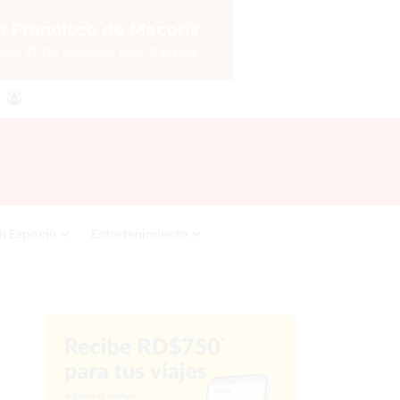
agram
RSS
Acceso
i Espacio
Entretenimiento