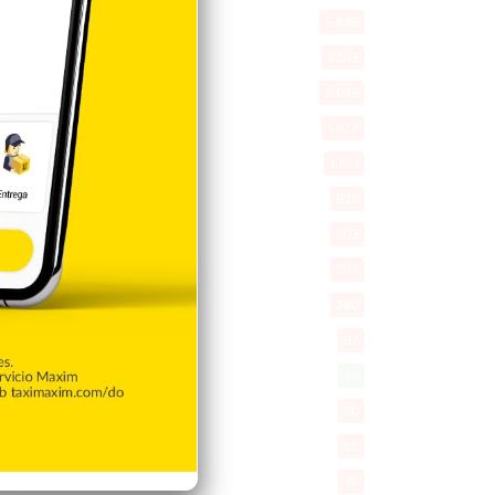
Política
5.599
Entretenimiento
5.513
New York
2.649
Opinión
1.877
Videos
1.871
Economía
926
Salud
503
Saludable
367
Mi Espacio
280
Encuestas
97
Tecnologia
65
Desde la matica
60
Policiales 56
55
Curiosidades
15