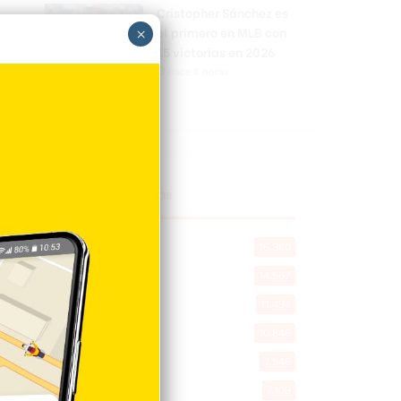
Cristopher Sánchez es
el primero en MLB con
×
15 victorias en 2026
Hace 8 horas
Explorar categorias
Destacada
16.360
Nacionales
14.567
Deportes
11.494
Internacionales
10.846
Tu Ciudad
7.546
Cibao
7.109