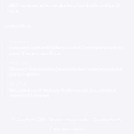
EEUU sanciona ocho vinculados a la industria militar de
Cuba
Lo Mas Visto
Hace 8 horas
Arrestan a Jean Andrés Pumarol tras Corte ordenar prisión
preventiva por caso Naco
Hace 8 horas
Chourio y Gary Sánchez jonronean, May gana en su debut
con Cerveceros
Hace 8 horas
Mets arruinan el debut de Griffin con los Guardianes y
vencen a Cleveland
© Copyright 2026, Derechos Reservados | Orgullosamente
Francomacorisano