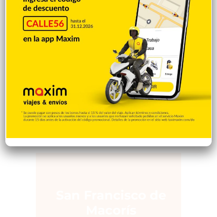
Desde la matica
60
Policiales 56
55
Curiosidades
15
Gente056
4