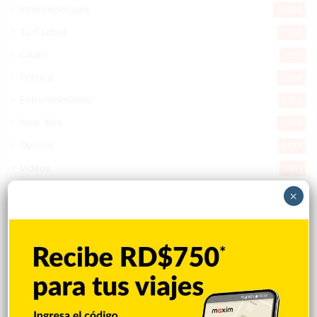
Internacionales
10.846
Tu Ciudad
7.546
Cibao
7.109
Política
5.599
Entretenimiento
5.513
New York
2.649
Opinión
1.877
Videos
1.871
Economía
926
×
Salud
503
Saludable
367
Mi Espacio
280
Encuestas
97
Tecnologia
65