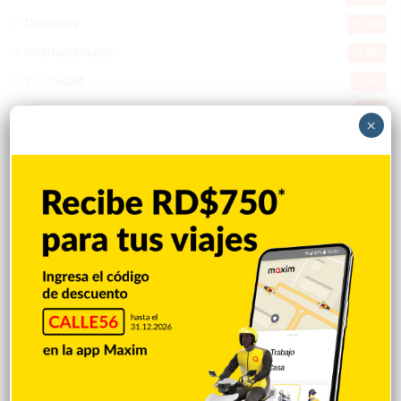
Deportes
11.498
Internacionales
10.851
Tu Ciudad
7.547
Cibao
7.113
×
Política
5.602
Entretenimiento
5.515
New York
2.649
Opinión
1.877
Videos
1.871
Economía
928
Salud
503
Saludable
367
Mi Espacio
280
Encuestas
97