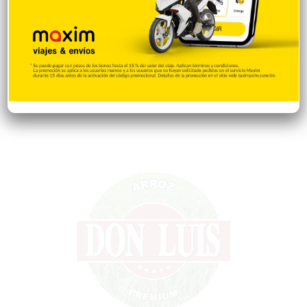
Tecnologia
65
Desde la matica
60
Policiales 56
55
Curiosidades
15
Gente056
4