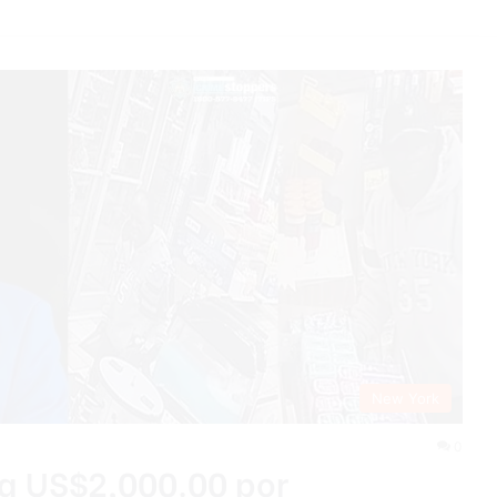
New York
0
a US$2,000.00 por