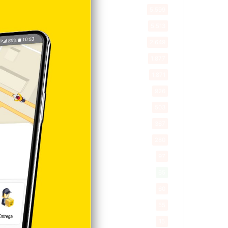
Política
5.599
Entretenimiento
5.513
New York
2.649
Opinión
1.877
Videos
1.871
Economía
926
Salud
503
Saludable
367
Mi Espacio
280
Encuestas
97
Tecnologia
65
Desde la matica
60
Policiales 56
55
Curiosidades
15