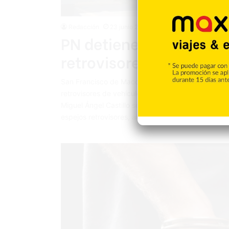
Redacción
23 junio 2022
PN detiene a presunto 
retrovisores en SFM
San Francisco de Macorís. – Miembros de la Polic
retrovisores de vehículos en esta ciudad. De acuer
Miguel Ángel Castillo se desplazaba a bordo de un 
espejos retrovisores, al…