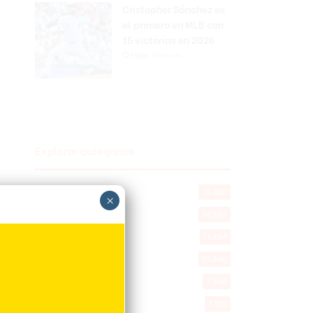
Cristopher Sánchez es
el primero en MLB con
15 victorias en 2026
Hace 19 horas
Explorar categorias
Destacada
16.360
×
Nacionales
14.567
Deportes
11.494
Internacionales
10.846
Tu Ciudad
7.546
Cibao
7.109