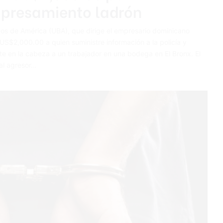
apresamiento ladrón
s de América (UBA), que dirige el empresario dominicano
$2,000.00 a quien suministre información a la policía y
e en la cabeza a un trabajador en una bodega en El Bronx. El
al agresor…