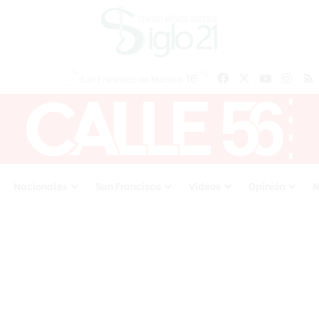
℃
16
Facebook
X
YouTube
Inst
San Francisco de Macoris
Nacionales
San Francisco
Videos
Opinión
M