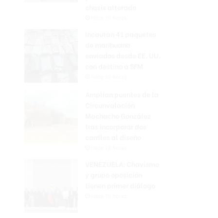
chasis alterado
Hace 19 horas
Incautan 41 paquetes
de marihuana
enviados desde EE. UU.
con destino a SFM
Hace 19 horas
Amplían puentes de la
Circunvalación
Machacho González
tras incorporar dos
carriles al diseño
Hace 19 horas
VENEZUELA: Chavismo
y grupo oposición
tienen primer diálogo
Hace 19 horas