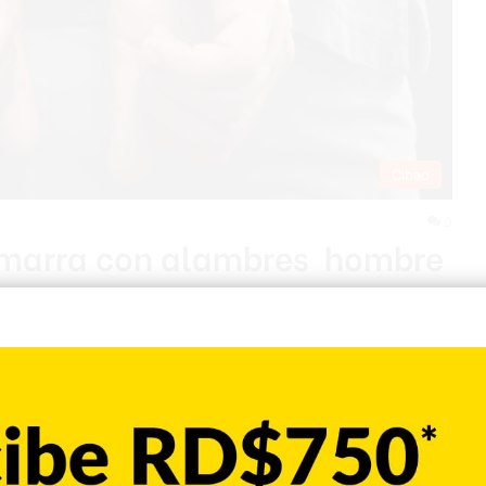
Cibao
0
marra con alambres hombre
ago decidieron hacer justicia con sus manos al golpear y
ando trató de robar en una vivienda del sector. Los residentes
al suroeste del municipio cabecera de Santiago de los Caballeros,