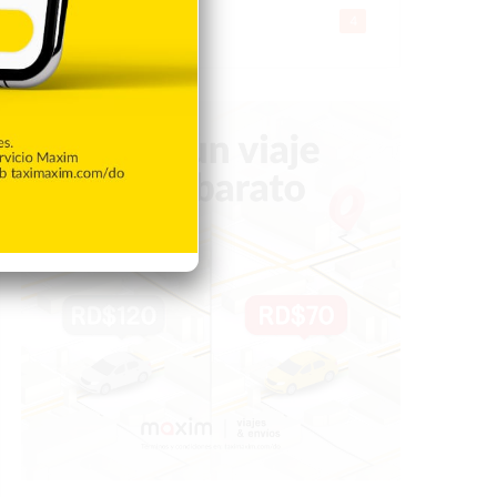
Gente056
4