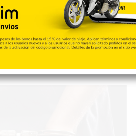
Tu Ciudad
0
ladrón de espejos
ía Nacional apresaron a un joven acusado de robo de espejos
do con las informaciones ofrecidas por la entidad del orden,
carro marca sonata, color naranja, en el cual se le ocupó varios