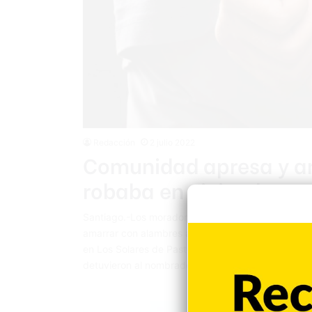
Redacción
2 julio 2022
Comunidad apresa y a
robaba en vivienda
Santiago.-Los moradores de una barriada de Santi
amarrar con alambres a un hombre, sorprendido cu
en Los Solares de Pastor, del sector Bella Vista, 
detuvieron al nombrado Yoan de la Rosa…