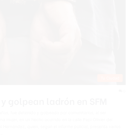
Tu Ciudad
0
 y golpean ladrón en SFM
s, fue detenido y golpeado por comunitarios, al ser
a mujer, en un hecho ocurrido en la calle Papi Olivier del
 Hernández, quien, según el informe policial, presenta varios
s…