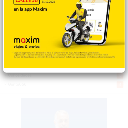
Economía
928
Salud
503
Saludable
367
Mi Espacio
280
Encuestas
97
Tecnologia
65
Desde la matica
60
Policiales 56
55
Curiosidades
15
Gente056
4