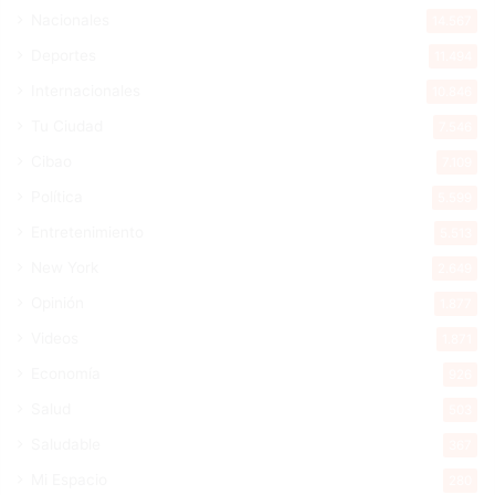
Nacionales
14.567
Deportes
11.494
Internacionales
10.846
Tu Ciudad
7.546
Cibao
7.109
Política
5.599
Entretenimiento
5.513
New York
2.649
Opinión
1.877
Videos
1.871
Economía
926
Salud
503
Saludable
367
Mi Espacio
280