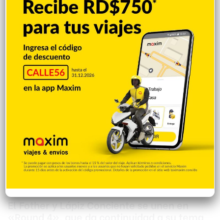
como “Palín”, abuela del rapero dominicano, Lápiz Conciente.
La triste noticia fue confirmada por la productora Jennifer
Pérez, a través de sus redes sociales. Palín, quien cumplió 102
años el pasado 22 de junio, dejó un legado imborrable en la
vida de su nieto y en el género urbano en general. Reaccion…
Entretenimiento
Redacción
15 agosto 2024
0
El Fother y Lápiz Conciente se unen en
«Round 4», que da continuidad a su tema