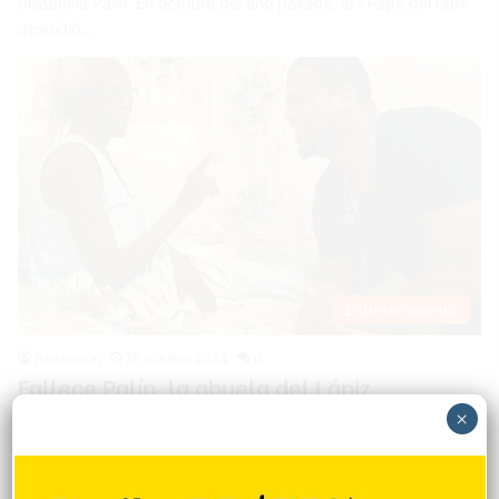
bisabuela Palín. En octubre del año pasado, el «Papá del rap»
despidió…
Entretenimiento
Redacción
28 octubre 2024
0
Fallece Palín, la abuela del Lápiz
Conciente a los 102 Años
×
La comunidad artística se encuentran de luto tras el
fallecimiento de Paulina Rodríguez, conocida cariñosamente