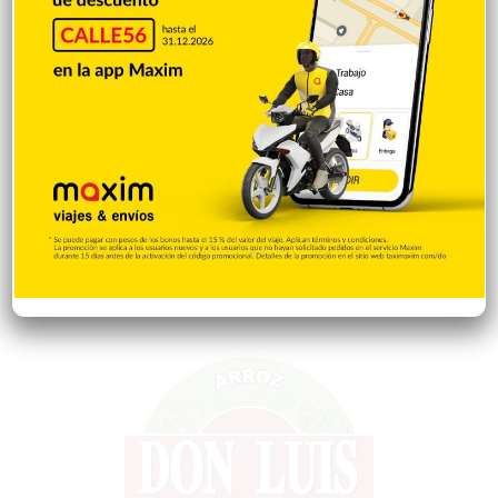
Policiales 56
55
Curiosidades
15
Gente056
4