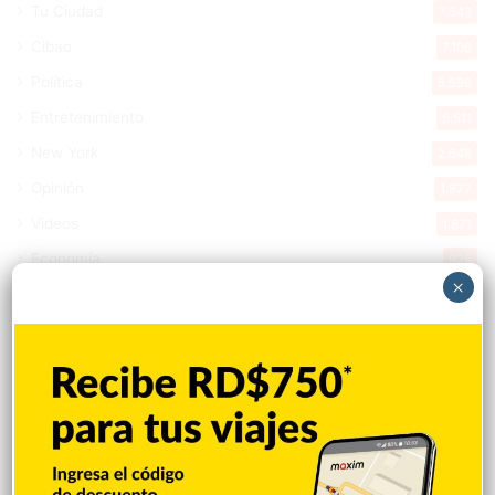
Tu Ciudad
7.543
Cibao
7.106
Política
5.596
Entretenimiento
5.511
New York
2.648
Opinión
1.877
Videos
1.871
Economía
925
×
Salud
503
Saludable
367
Mi Espacio
280
Encuestas
97
Tecnologia
65
Desde la matica
60