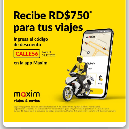
1.877
Videos
1.871
Economía
928
Salud
503
Saludable
367
Mi Espacio
280
Encuestas
97
Tecnologia
65
Desde la matica
60
Policiales 56
55
Curiosidades
15
Gente056
4