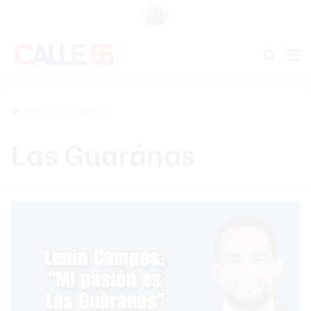
Buscar
M
Inicio
/
Las Guaránas
Las Guaránas