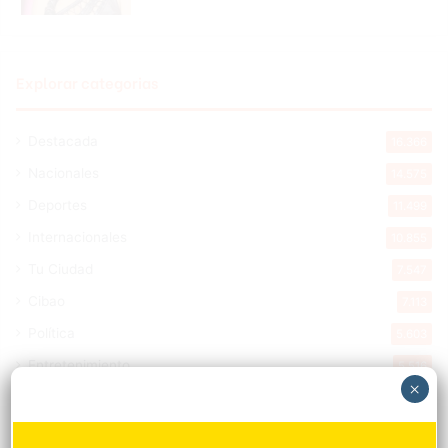
Explorar categorias
Destacada
16.366
Nacionales
14.575
Deportes
11.499
Internacionales
10.855
Tu Ciudad
7.547
Cibao
7.113
Política
5.603
Entretenimiento
5.516
×
New York
2.650
Opinión
1.877