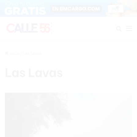
Buscar
M
Inicio
/
Las Lavas
Las Lavas