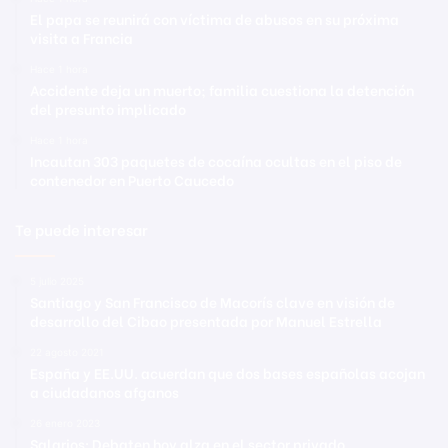
El papa se reunirá con víctima de abusos en su próxima
visita a Francia
Hace 1 hora
Accidente deja un muerto; familia cuestiona la detención
del presunto implicado
Hace 1 hora
Incautan 303 paquetes de cocaína ocultas en el piso de
contenedor en Puerto Caucedo
Te puede interesar
5 julio 2025
Santiago y San Francisco de Macorís clave en visión de
desarrollo del Cibao presentada por Manuel Estrella
22 agosto 2021
España y EE.UU. acuerdan que dos bases españolas acojan
a ciudadanos afganos
26 enero 2023
Salarios: Debaten hoy alza en el sector privado