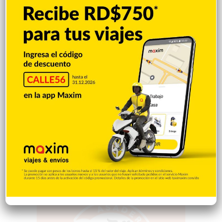
Videos
1.871
Economía
928
Salud
503
Saludable
367
Mi Espacio
280
Encuestas
97
Tecnologia
65
Desde la matica
60
Policiales 56
55
Curiosidades
15
Gente056
4