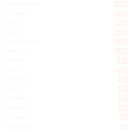
Internacionales
10.846
Tu Ciudad
7.546
Cibao
7.109
Política
5.599
Entretenimiento
5.513
New York
2.649
Opinión
1.877
Videos
1.871
Economía
926
Salud
503
Saludable
367
Mi Espacio
280
Encuestas
97
Tecnologia
65