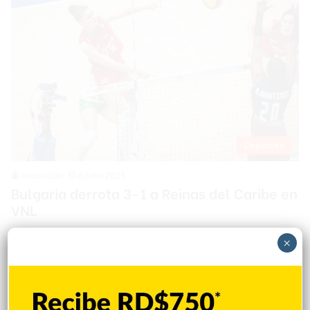
Deportes
Redacción
6 junio 2025
Bulgaria derrota 3-1 a Reinas del Caribe en
VNL
OTTAWA, CANADA.- El sexteto de Bulgaria consiguió un
×
ajustado triunfo tres set por uno ante la República Dominicana
con score de (25-21, 30-32, 25-19 y 31-29), correspondiente
al Grupo 1, en la segunda jornada de la Liga de Naciones 2025,
que organiza la Federación Internacional de Voleibol. El