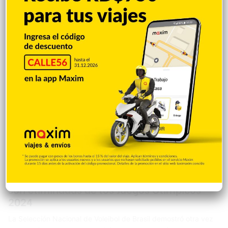
conjunto dominicano se enfrentará este viernes a las cuatro de
la tarde…
Deportes
Redacción
6 agosto 2024
0
Las Reinas del Caribe pierden ante Brasil y
son eliminadas de los Juegos Olímpicos
2024
La Selección Nacional de Voleibol de Brasil demostró otra vez