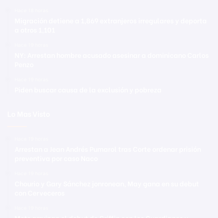
Hace 18 horas
Migración detiene a 1,869 extranjeros irregulares y deporta
a otros 1,101
Hace 19 horas
NY: Arrestan hombre acusado asesinar a dominicano Carlos
Penzo
Hace 19 horas
Piden buscar causa de la exclusión y pobreza
Lo Mas Visto
Hace 19 horas
Arrestan a Jean Andrés Pumarol tras Corte ordenar prisión
preventiva por caso Naco
Hace 19 horas
Chourio y Gary Sánchez jonronean, May gana en su debut
con Cerveceros
Hace 19 horas
Mets arruinan el debut de Griffin con los Guardianes y