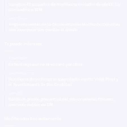
Incautan 41 paquetes de marihuana enviados desde EE. UU.
con destino a SFM
Hace 18 horas
Amplían puentes de la Circunvalación Machacho González
tras incorporar dos carriles al diseño
Te puede interesar
4 marzo 2021
En Santiago aún no se vacuna por citas
3 septiembre 2023
Familiares de víctimas se querellarán contra Vidal Plast y
el Ayuntamiento de San Cristóbal
2 julio 2021
Ratifican prisión preventiva del mayor general Cáceres,
asistente militar de DM
Modificadas Recientemente