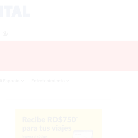
agram
RSS
Acceso
i Espacio
Entretenimiento