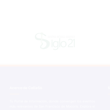
Acerca de Calle56
S
Tu Portal de Información, donde convergen los eventos
más relevantes de San Francisco de Macorís. Explora el