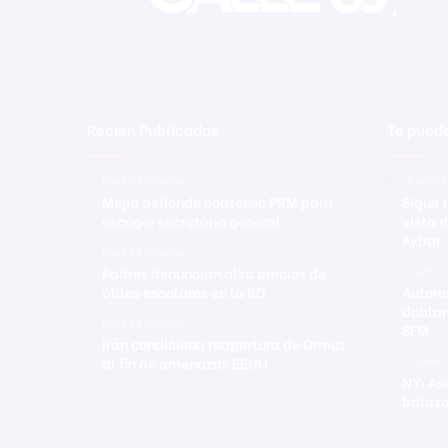
Recien Publicadas
Te puede
Hace 53 minutos
10 junio 
Mejía defiende consenso PRM para
Sigue 
escoger secretario general
vista d
Aybar
Hace 56 minutos
Padres denuncian alza precios de
13 junio 
útiles escolares en la RD
Autori
doblar
Hace 58 minutos
SFM
Irán condiciona reapertura de Ormuz
al fin de amenazas EEUU
22 junio 
NY: As
balazo