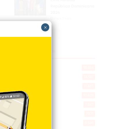
República Dominicana
2026
Hace 1 hora
×
Explorar categorias
Destacada
16.354
Nacionales
14.561
Deportes
11.487
Internacionales
10.839
Tu Ciudad
7.542
Cibao
7.105
Política
5.596