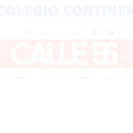
℃
25
Facebook
X
YouTube
Inst
San Francisco de Macoris
Nacionales
San Francisco
Videos
Opinión
M