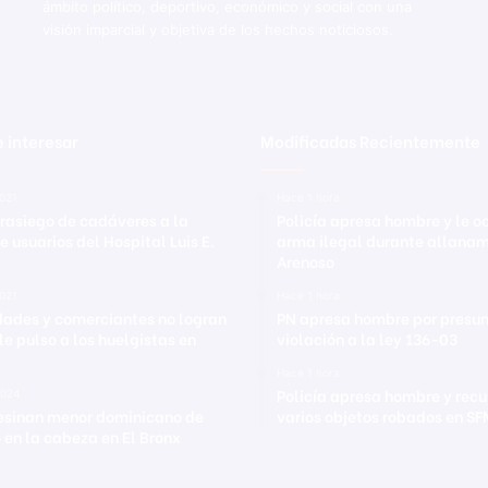
ámbito político, deportivo, económico y social con una
visión imparcial y objetiva de los hechos noticiosos.
 interesar
Modificadas Recientemente
2021
Hace 1 hora
trasiego de cadáveres a la
Policía apresa hombre y le 
e usuarios del Hospital Luis E.
arma ilegal durante allanam
Arenoso
2021
Hace 1 hora
dades y comerciantes no logran
PN apresa hombre por presu
le pulso a los huelgistas en
violación a la ley 136-03
Hace 1 hora
Policía apresa hombre y rec
2024
esinan menor dominicano de
varios objetos robados en S
 en la cabeza en El Bronx