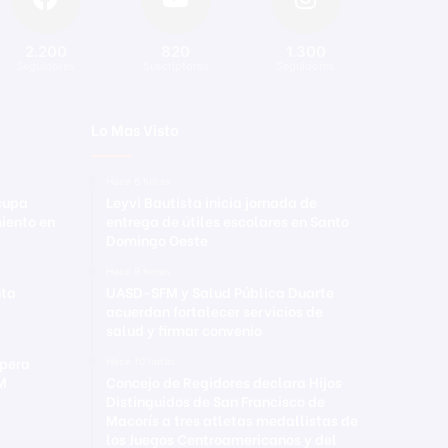
2.200
820
1.300
Seguidores
Suscriptores
Seguidores
Lo Mas Visto
Hace 6 horas
ocupa
Leyvi Bautista inicia jornada de
iento en
entrega de útiles escolares en Santo
Domingo Oeste
Hace 9 horas
nta
UASD-SFM y Salud Pública Duarte
acuerdan fortalecer servicios de
salud y firmar convenio
upera
Hace 10 horas
FM
Concejo de Regidores declara Hijos
Distinguidos de San Francisco de
Macorís a tres atletas medallistas de
los Juegos Centroamericanos y del