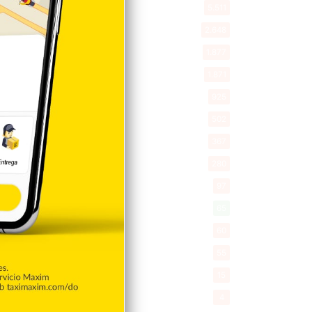
Entretenimiento
5.511
New York
2.648
Opinión
1.877
Videos
1.871
Economía
925
Salud
502
Saludable
367
Mi Espacio
280
Encuestas
97
Tecnologia
65
Desde la matica
60
Policiales 56
55
Curiosidades
15
Gente056
4